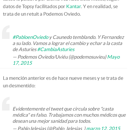
datos de Topsy facilitados por
Kantar
. Y en realidad, se
trata de un retuit a Podemos Oviedo.
#PabloenOviedo
y Caunedo temblando. Y Fernandez
a su lado. Vamos a lograr el cambio y echar a la casta
de Asturies
#CambiaAsturies
— Podemos Oviedo/Uviéu (@podemosuvieu)
Mayo
17, 2015
La mención anterior es de hace nueve meses y se trata de
un desmentido:
Evidentemente el tweet que circula sobre "casta
médica" es falso. Trabajamos con muchos médicos que
desean una mejor sanidad para todos.
— Pablo Iglesias (@Pablo_Iglesias_)
marzo 12, 2015