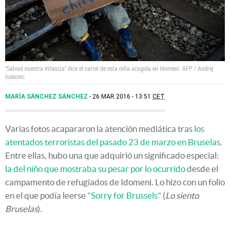
"Salvad nuestra infancia" dice el cartel de esta niña acogida en Idomeni.
AFP / Andrej
Isakovic
MARÍA SÁNCHEZ SÁNCHEZ
26 MAR 2016 - 13:51
CET
Varias fotos acapararon la atención mediática tras
los
atentados terroristas del pasado 23 de marzo en Bruselas
.
Entre ellas, hubo una que adquirió un significado especial:
la del niño que mostraba su pesar por lo ocurrido
desde el
campamento de refugiados de Idomeni. Lo hizo con un folio
en el que podía leerse
"Sorry for Brussels"
(
Lo siento
Bruselas
).