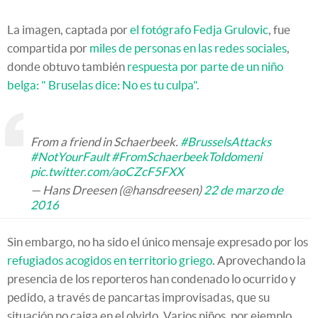
La imagen, captada por
el fotógrafo Fedja Grulovic
, fue
compartida por
miles de personas en las redes sociales
,
donde obtuvo también
respuesta por parte de un niño
belga: " Bruselas dice: No es tu culpa".
From a friend in Schaerbeek.
#BrusselsAttacks
#NotYourFault
#FromSchaerbeekToIdomeni
pic.twitter.com/aoCZcF5FXX
— Hans Dreesen (@hansdreesen)
22 de marzo de
2016
Sin embargo, no ha sido el único mensaje expresado por los
refugiados acogidos en territorio griego
. Aprovechando la
presencia de los reporteros han condenado lo ocurrido y
pedido, a través de pancartas improvisadas, que su
situación no caiga en el olvido. Varios niños, por ejemplo,