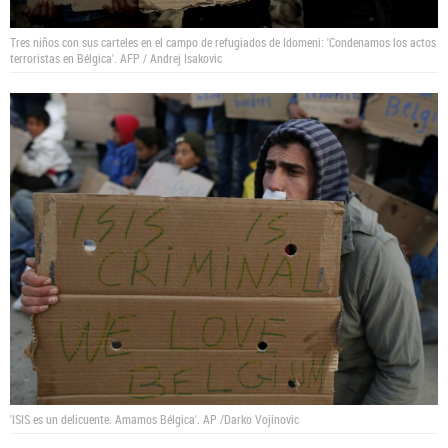
Tres niños con sus carteles en el campo de refugiados de Idomeni: 'Condenamos los actos
terroristas en Bélgica'.
AFP / Andrej Isakovic
'ISIS es un delicuente. Amamos Bélgica'.
AP /Darko Vojinovic