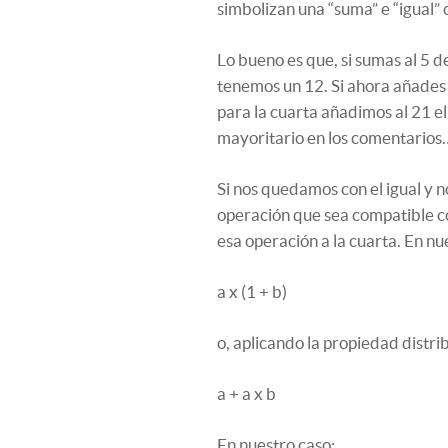
simbolizan una “suma” e “igual” 
Lo bueno es que, si sumas al 5 de
tenemos un 12. Si ahora añades u
para la cuarta añadimos al 21 el
mayoritario en los comentarios…
Si nos quedamos con el igual y n
operación que sea compatible con
esa operación a la cuarta. En nu
a x (1 + b)
o, aplicando la propiedad distri
a + a x b
En nuestro caso: