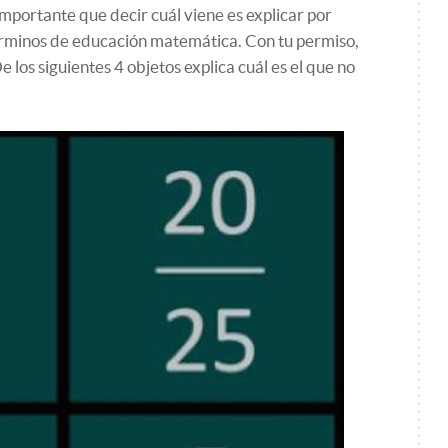
portante que decir cuál viene es explicar por
términos de educación matemática. Con tu permiso,
e los siguientes 4 objetos explica cuál es el que no