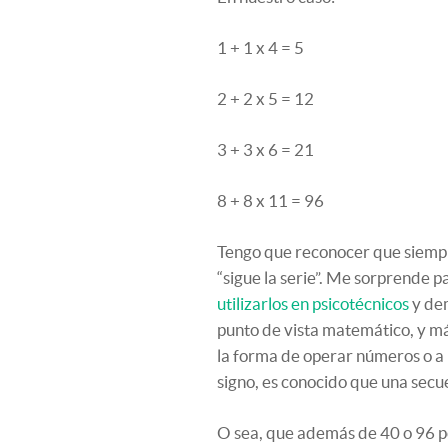
1 + 1 x 4 = 5
2 + 2 x 5 = 12
3 + 3 x 6 = 21
8 + 8 x 11 = 96
Tengo que reconocer que siempre
“sigue la serie”. Me sorprende pa
utilizarlos en psicotécnicos
y dem
punto de vista matemático, y má
la forma de operar números o a 
signo, es conocido que una sec
O sea, que además de 40 o 96 p