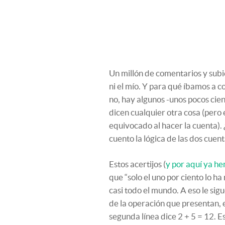
Un millón de comentarios y subi
ni el mío. Y para qué íbamos a 
no, hay algunos -unos pocos cie
dicen cualquier otra cosa (pero
equivocado al hacer la cuenta). 
cuento la lógica de las dos cuent
Estos acertijos (
y por aquí ya he
que “solo el uno por ciento lo ha
casi todo el mundo. A eso le sig
de la operación que presentan, e
segunda línea dice 2 + 5 = 12. Es