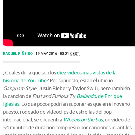
RAQUEL PIÑEIRO
19 MAY 2016 - 08:21
CEST
¿Cuáles diría que son los
diez vídeos más vistos de la
historia de YouTube
? Por supuesto, están el ubicuo
Gangnam Style
, Justin Bieber y Taylor Swift, pero también
la canción de
Fast and Furious 7
y
Bailando,
de Enrique
Iglesias
. Lo que pocos podrían suponer es que en el noveno
puesto, rodeado de videoclips de estrellas del pop
internacional, se encuentra
Wheels on the bus
, un vídeo de
54 minutos de duración compuesto por canciones infantiles