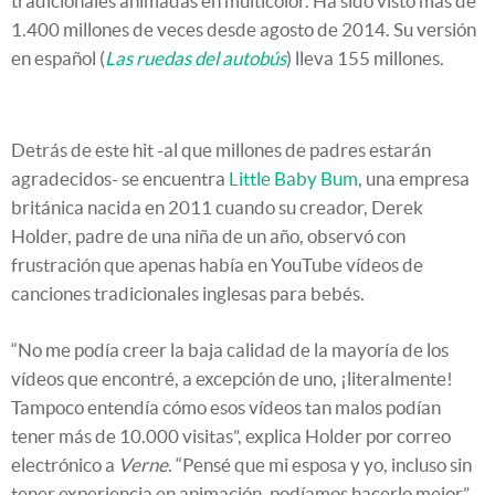
tradicionales animadas en multicolor. Ha sido visto más de
1.400 millones de veces desde agosto de 2014. Su versión
en español (
Las ruedas del autobús
) lleva 155 millones.
Detrás de este hit -al que millones de padres estarán
agradecidos- se encuentra
Little Baby Bum
, una empresa
británica nacida en 2011 cuando su creador, Derek
Holder, padre de una niña de un año, observó con
frustración que apenas había en YouTube vídeos de
canciones tradicionales inglesas para bebés.
“No me podía creer la baja calidad de la mayoría de los
vídeos que encontré, a excepción de uno, ¡literalmente!
Tampoco entendía cómo esos vídeos tan malos podían
tener más de 10.000 visitas”, explica Holder por correo
electrónico a
Verne
. “Pensé que mi esposa y yo, incluso sin
tener experiencia en animación, podíamos hacerlo mejor”,