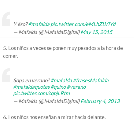
Y éso?
#mafalda
pic.twitter.com/eMLhZLVIYd
— Mafalda (@MafaldaDigital)
May 15, 2015
5. Los niños a veces se ponen muy pesados a la hora de
comer.
Sopa en verano?
#mafalda
#frasesMafalda
#mafaldaquotes
#quino
#verano
pic.twitter.com/cqbjLRtm
— Mafalda (@MafaldaDigital)
February 4, 2013
6. Los niños nos enseñan a mirar hacia delante.