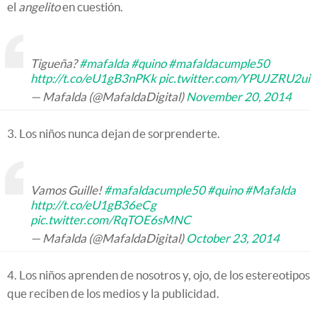
el
angelito
en cuestión.
Tigueña?
#mafalda
#quino
#mafaldacumple50
http://t.co/eU1gB3nPKk
pic.twitter.com/YPUJZRU2ui
— Mafalda (@MafaldaDigital)
November 20, 2014
3. Los niños nunca dejan de sorprenderte.
Vamos Guille!
#mafaldacumple50
#quino
#Mafalda
http://t.co/eU1gB36eCg
pic.twitter.com/RqTOE6sMNC
— Mafalda (@MafaldaDigital)
October 23, 2014
4. Los niños aprenden de nosotros y, ojo, de los estereotipos
que reciben de los medios y la publicidad.