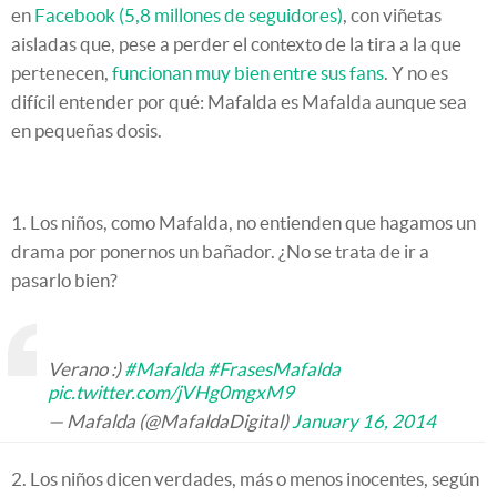
en
Facebook (5,8 millones de seguidores)
, con viñetas
aisladas que, pese a perder el contexto de la tira a la que
pertenecen,
funcionan muy bien entre sus fans
. Y no es
difícil entender por qué: Mafalda es Mafalda aunque sea
en pequeñas dosis.
1. Los niños, como Mafalda, no entienden que hagamos un
drama por ponernos un bañador. ¿No se trata de ir a
pasarlo bien?
Verano :)
#Mafalda
#FrasesMafalda
pic.twitter.com/jVHg0mgxM9
— Mafalda (@MafaldaDigital)
January 16, 2014
2. Los niños dicen verdades, más o menos inocentes, según