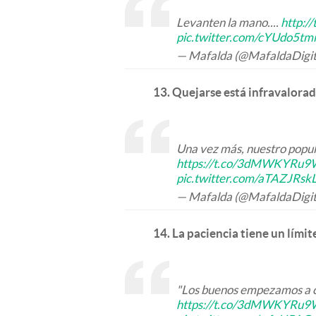
Levanten la mano....
http:/
pic.twitter.com/cYUdo5tm
— Mafalda (@MafaldaDigit
13. Quejarse está infravalorad
Una vez más, nuestro popul
https://t.co/3dMWKYRu9
pic.twitter.com/aTAZJRsk
— Mafalda (@MafaldaDigit
14. La paciencia tiene un límit
"Los buenos empezamos a 
https://t.co/3dMWKYRu9