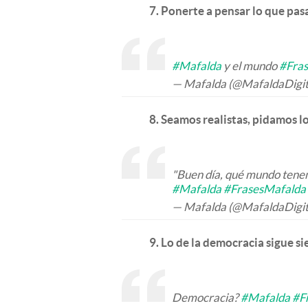
7. Ponerte a pensar lo que pas
#Mafalda
y el mundo
#Fra
— Mafalda (@MafaldaDigit
8. Seamos realistas, pidamos l
"Buen día, qué mundo tenem
#Mafalda
#FrasesMafalda
— Mafalda (@MafaldaDigit
9. Lo de la democracia sigue si
Democracia?
#Mafalda
#F