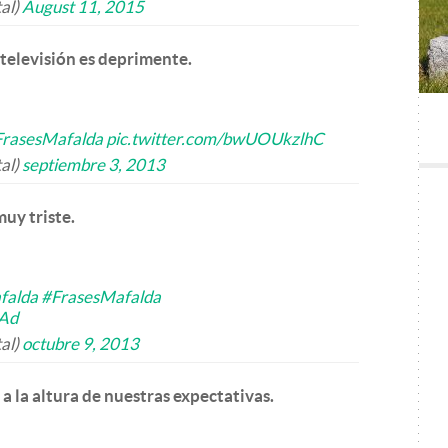
al)
August 11, 2015
 televisión es deprimente.
FrasesMafalda
pic.twitter.com/bwUOUkzlhC
al)
septiembre 3, 2013
muy triste.
falda
#FrasesMafalda
cAd
al)
octubre 9, 2013
 a la altura de nuestras expectativas.