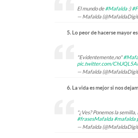
El mundo de
#Mafalda
:)
#F
— Mafalda (@MafaldaDigit
5. Lo peor de hacerse mayor es
"Evidentemente,no"
#Mafa
pic.twitter.com/ChUQL5
— Mafalda (@MafaldaDigit
6. La vida es mejor si nos deja
"¿Ves? Ponemos la semilla, 
#frasesMafalda
#mafalda
— Mafalda (@MafaldaDigit