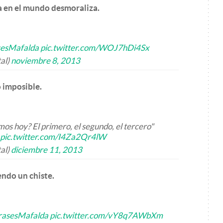
a en el mundo desmoraliza.
sesMafalda
pic.twitter.com/WOJ7hDi4Sx
al)
noviembre 8, 2013
o imposible.
os hoy? El primero, el segundo, el tercero"
pic.twitter.com/I4Za2Qr4lW
al)
diciembre 11, 2013
endo un chiste.
rasesMafalda
pic.twitter.com/vY8q7AWbXm