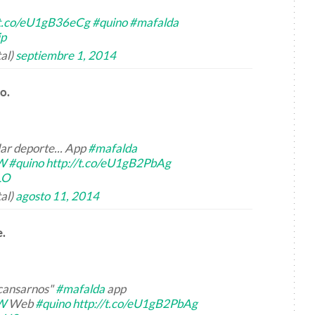
/t.co/eU1gB36eCg
#quino
#mafalda
ip
al)
septiembre 1, 2014
o.
ar deporte... App
#mafalda
W
#quino
http://t.co/eU1gB2PbAg
LO
al)
agosto 11, 2014
e.
cansarnos"
#mafalda
app
W
Web
#quino
http://t.co/eU1gB2PbAg