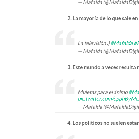
— Mafalda (@MafaldaDigit
2. La mayoría de lo que sale en
La televisión :)
#Mafalda
#
— Mafalda (@MafaldaDigit
3. Este mundo a veces resulta 
Muletas para el ánimo
#Ma
pic.twitter.com/opphByM
— Mafalda (@MafaldaDigit
4. Los políticos no suelen estar