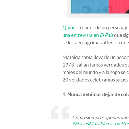
Quino
, creador de un personaje
una entrevista en
El País
que sig
se le caen lágrimas al leer lo q
Mafalda sabía llevarlo un poco 
1973- salían tantas verdades qu
males del mundo y a la sopa se c
20 verdades celebramos su pes
1. Nunca debimos dejar de co
Como siempre; apenas uno pon
#FrasesMafalda
pic.twit