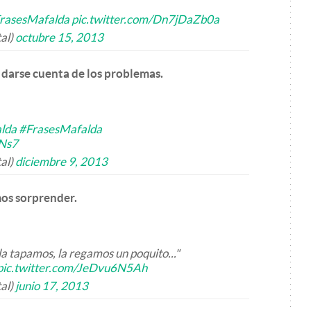
rasesMafalda
pic.twitter.com/Dn7jDaZb0a
al)
octubre 15, 2013
 darse cuenta de los problemas.
lda
#FrasesMafalda
ANs7
al)
diciembre 9, 2013
mos sorprender.
la tapamos, la regamos un poquito..."
pic.twitter.com/JeDvu6N5Ah
al)
junio 17, 2013