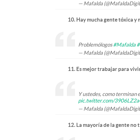
— Mafalda (@MafaldaDigit
10. Hay mucha gente tóxica y 
Problemólogos
#Mafalda
#
— Mafalda (@MafaldaDigit
11. Es mejor trabajar para vivir
Y ustedes, como terminan e
pic.twitter.com/3906LZ2
— Mafalda (@MafaldaDigit
12. La mayoría de la gente no 