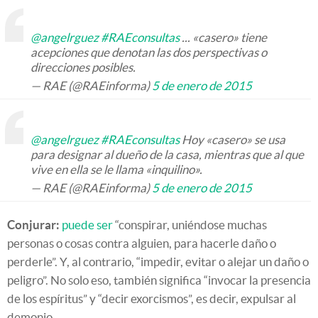
@angelrguez
#RAEconsultas
... «casero» tiene
acepciones que denotan las dos perspectivas o
direcciones posibles.
— RAE (@RAEinforma)
5 de enero de 2015
@angelrguez
#RAEconsultas
Hoy «casero» se usa
para designar al dueño de la casa, mientras que al que
vive en ella se le llama «inquilino».
— RAE (@RAEinforma)
5 de enero de 2015
Conjurar:
puede ser
“conspirar, uniéndose muchas
personas o cosas contra alguien, para hacerle daño o
perderle”. Y, al contrario, “impedir, evitar o alejar un daño o
peligro”. No solo eso, también significa “invocar la presencia
de los espíritus” y “decir exorcismos”, es decir, expulsar al
demonio.