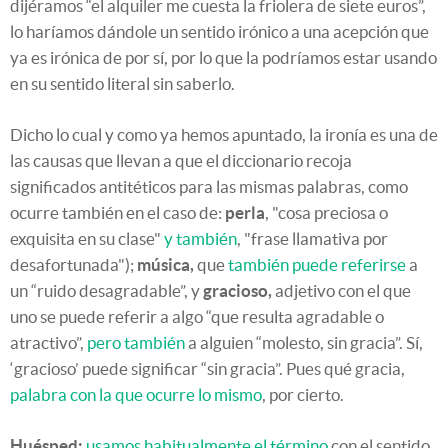
dijéramos “el alquiler me cuesta la friolera de siete euros”,
lo haríamos dándole un sentido irónico a una acepción que
ya es irónica de por sí, por lo que la podríamos estar usando
en su sentido literal sin saberlo.
Dicho lo cual y como ya hemos apuntado, la ironía es una de
las causas que llevan a que el diccionario recoja
significados antitéticos para las mismas palabras, como
ocurre también en el caso de:
perla
, "cosa preciosa o
exquisita en su clase"
y también
, "frase llamativa por
desafortunada");
música,
que
también puede referirse
a
un “ruido desagradable”, y
gracioso,
adjetivo con el que
uno se puede referir a algo “que resulta agradable o
atractivo”,
pero también
a alguien “molesto, sin gracia”. Sí,
‘gracioso’ puede significar “sin gracia”. Pues qué gracia,
palabra con la que ocurre lo mismo
, por cierto.
Huésped:
usamos habitualmente el término
con el sentido