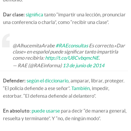
Dar clase:
significa
tanto “impartir una lección, pronunciar
una conferencia o charla”, como “recibir una clase”.
@AlhucemitaArabe
#RAEconsultas
Es correcto.«Dar
clase» en español puede significar tanto impartirla
como recibirla:
http://t.co/U8CvbqmcNE
.
— RAE (@RAEinforma)
13 de junio de 2014
Defender:
según el diccionario
, amparar, librar, proteger.
“El policía defiende a ese señor”.
También
, impedir,
estorbar. “El defensa defiende al delantero”.
En absoluto
:
puede usarse
para decir “de manera general,
resuelta y terminante”. Y “no, de ningún modo”.