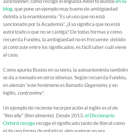
sanctionner
, como recoge el lingüista Alberto Bustos
en su
blog
, que pone un ejemplo muy bueno de ambigüedad
debida a la enantiosemia: “Es un uso que no está
sancionado por la Academia”. ¿Eso significa que no está
autorizado o que no se castiga? De todas formas y como
recuerda Fundéu, la ambigüedad no es frecuente: debido
al contraste entre los significados, es fácil saber cuál viene
al caso.
Como apunta Bustos en su texto, la autoantonimia también
se da a menudo en otros idiomas. Según recuerda Fundéu,
en alemán “este fenómeno es llamado
Gegensinn
, y en
inglés,
contronimy
”.
Un ejemplo de reciente incorporación al inglés es el de
"literally" (literalmente). Desde 2013,
el Diccionario
Oxford recoge
recoge el significado tanto de literal como
el de una forma de enfatizar algo aunque no sea