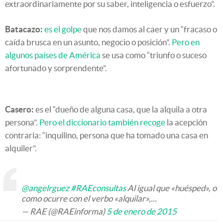
extraordinariamente por su saber, inteligencia o esfuerzo”.
Batacazo:
es el golpe
que nos damos al caer y un “fracaso o
caída brusca en un asunto, negocio o posición”.
Pero en
algunos países de América
se usa como “triunfo o suceso
afortunado y sorprendente”.
Casero:
es el “dueño de alguna casa, que la alquila a otra
persona”.
Pero el diccionario también recoge
la acepción
contraria: “inquilino, persona que ha tomado una casa en
alquiler”.
@angelrguez
#RAEconsultas
Al igual que «huésped», o
como ocurre con el verbo «alquilar»,...
— RAE (@RAEinforma)
5 de enero de 2015