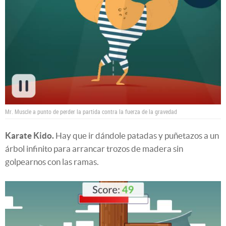
Mr. Muscle a punto de perder la partida contra la fuerza de la gravedad
Karate Kido.
Hay que ir dándole patadas y puñetazos a un
árbol infinito para arrancar trozos de madera sin
golpearnos con las ramas.