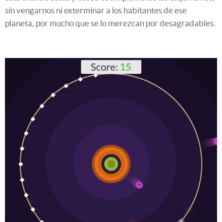
sin vengarnos ni exterminar a los habitantes de ese
planeta, por mucho que se lo merezcan por desagradables.