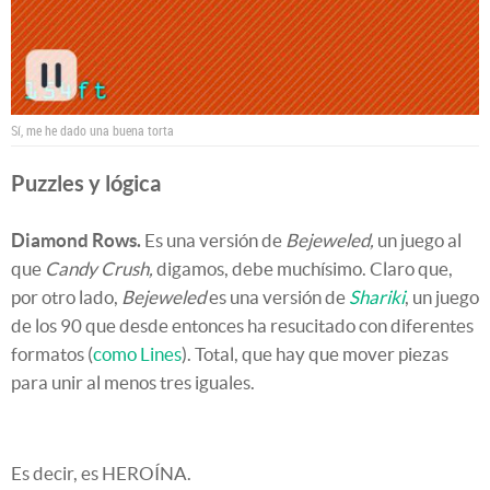
Sí, me he dado una buena torta
Puzzles y lógica
Diamond Rows.
Es una versión de
Bejeweled,
un juego al
que
Candy Crush,
digamos, debe muchísimo. Claro que,
por otro lado,
Bejeweled
es una versión de
Shariki
, un juego
de los 90 que desde entonces ha resucitado con diferentes
formatos (
como Lines
). Total, que hay que mover piezas
para unir al menos tres iguales.
Es decir, es HEROÍNA.