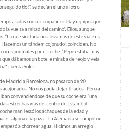
eguido tío!”, se decían el uno al otro.
tiempo a solas con tu compañero. Hay equipos que
do la vuelta a mitad del camino”. Ellos, aunque
. “Lo que sin duda nos llevamos de este viaje es
. Hacemos un tándem cojonudo”, coinciden. No
e roces puntuales por el coche. “Pepe estaba muy
z que dábamos un bote le miraba de reojo y veía
ía”, cuenta Soler.
, de Madrid a Barcelona, no pasaron de 90
 acojonados. No nos podía dejar tirados”. Pero a
 iban convenciéndose de que su coche era “una
n las estrechas vías del centro de Estambul
l coche manifestó los achaques de la edad y
acer alguna chapuza. “En Alemania se rompió un
e empezó a chorrear agua. Hicimos un arreglo