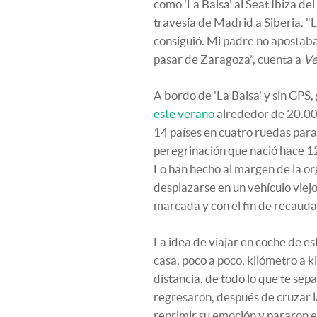
como 'La Balsa' al Seat Ibiza d
travesía de Madrid a Siberia. "L
consiguió. Mi padre no apostaba
pasar de Zaragoza”, cuenta a
Ve
A bordo de 'La Balsa' y sin GPS,
este verano
alrededor de 20.000
14 países en cuatro ruedas para
peregrinación que nació hace 12
Lo han hecho al margen de la or
desplazarse en un vehículo viejo
marcada y con el fin de recaudar
La idea de viajar en coche de e
casa, poco a poco, kilómetro a k
distancia, de todo lo que te sepa
regresaron, después de cruzar l
reprimir su emoción y pararon e