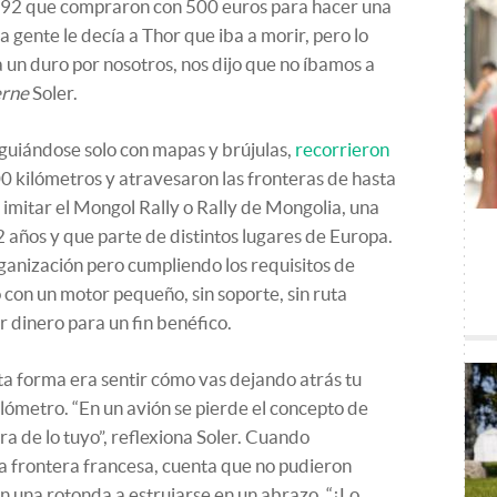
el 92 que compraron con 500 euros para hacer una
a gente le decía a Thor que iba a morir, pero lo
 un duro por nosotros, nos dijo que no íbamos a
rne
Soler.
 guiándose solo con mapas y brújulas,
recorrieron
 kilómetros y atravesaron las fronteras de hasta
 imitar el Mongol Rally o Rally de Mongolia, una
 años y que parte de distintos lugares de Europa.
ganización pero cumpliendo los requisitos de
 con un motor pequeño, sin soporte, sin ruta
 dinero para un fin benéfico.
sta forma era sentir cómo vas dejando atrás tu
ilómetro. “En un avión se pierde el concepto de
ra de lo tuyo”, reflexiona Soler. Cuando
a frontera francesa, cuenta que no pudieron
n una rotonda a estrujarse en un abrazo. “¡Lo