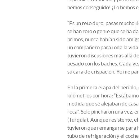
hemos conseguido! ¡Lo hemos cons
“Es un reto duro, pasas mucho 
se han roto o gente que se ha da
primos, nunca habían sido amigos
un compañero para toda la vida
tuvieron discusiones más allá d
pesado con los baches. Cada ve
su cara de crispación. Yo me part
En la primera etapa del periplo
kilómetros por hora: “Estábamos
medida que se alejaban de casa
roca”. Solo pincharon una vez, e
(Turquía). Aunque resistente, e
tuvieron que remangarse para h
tubo de refrigeración y el coch