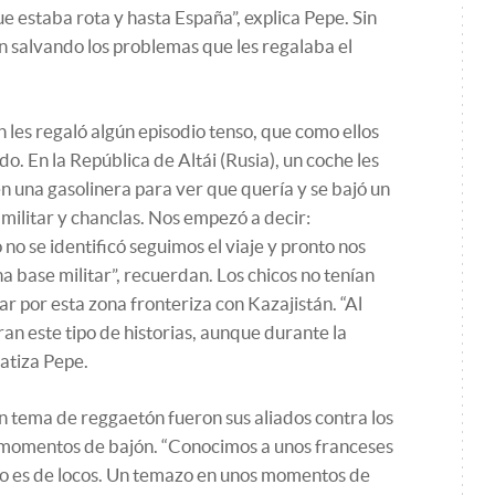
 estaba rota y hasta España”, explica Pepe. Sin
n salvando los problemas que les regalaba el
n les regaló algún episodio tenso, que como ellos
o. En la República de Altái (Rusia), un coche les
 una gasolinera para ver que quería y se bajó un
militar y chanclas. Nos empezó a decir:
 se identificó seguimos el viaje y pronto nos
 base militar”, recuerdan. Los chicos no tenían
ar por esta zona fronteriza con Kazajistán. “Al
an este tipo de historias, aunque durante la
atiza Pepe.
ún tema de reggaetón fueron sus aliados contra los
s momentos de bajón. “Conocimos a unos franceses
Eso es de locos. Un temazo en unos momentos de