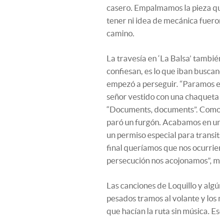
casero. Empalmamos la pieza que
tener ni idea de mecánica fuero
camino.
La travesía en ‘La Balsa’ tambié
confiesan, es lo que iban buscand
empezó a perseguir. “Paramos en
señor vestido con una chaqueta 
“Documents, documents”. Como no
paró un furgón. Acabamos en una
un permiso especial para transit
final queríamos que nos ocurrier
persecución nos acojonamos”, m
Las canciones de Loquillo y alg
pesados tramos al volante y lo
que hacían la ruta sin música. 