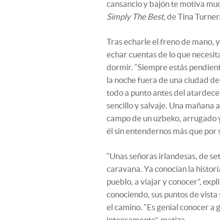
cansancio y bajón te motiva muc
Simply The Best
, de Tina Turner
Tras echarle el freno de mano, y
echar cuentas de lo que necesita
dormir. “Siempre estás pendiente
la noche fuera de una ciudad d
todo a punto antes del atardec
sencillo y salvaje. Una mañana 
campo de un uzbeko, arrugado y 
él sin entendernos más que por 
“Unas señoras irlandesas, de se
caravana. Ya conocían la historia
pueblo, a viajar y conocer”, exp
conociendo, sus puntos de vista 
el camino. “Es genial conocer a
intensamente”, matiza.