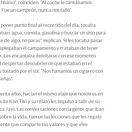
hísimo”, coinciden. “Al coche le cantábamos
. Fue un campeón, nunca nos falló”.
 poner punto final al recorrido del día, tocaba
ban: agua, comida, gasolina o buscar un sitio para
 de algo, no paras”, explican. Si les tocaba pasar
esplegaban el campamento y trataban de tener
er. Les encantaba deleitarse con ese momento
al despertar descubrieron que estaban en el
tostado por el sol. “Nos fumamos un cigarro con
señas”.
tenta años, hacían el mismo viaje que nosotros en
 de Kon Tiki y su relato les impulso a salir de su
lica Javi. Las conversaciones con la gente que iban
sobre la vida, fueron las lecciones que les regaló
 gente que comparte tus valores y que vive