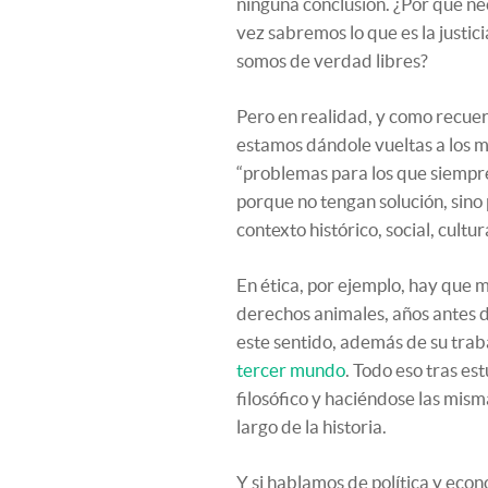
ninguna conclusión. ¿Por qué ne
vez sabremos lo que es la justic
somos de verdad libres?
Pero en realidad, y como recu
estamos dándole vueltas a los mi
“problemas para los que siempr
porque no tengan solución, sino
contexto histórico, social, cultura
En ética, por ejemplo, hay que m
derechos animales, años antes 
este sentido, además de su tra
tercer mundo
. Todo eso tras es
filosófico y haciéndose las mis
largo de la historia.
Y si hablamos de política y econ