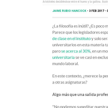
Aristóteles decidiéndose entre el huevo y la gallina.
Ilust
JAIME RUBIO HANCOCK
3 FEB 2017 - 
¿La filosofía es inútil? ¿Es poco
Parece que los legisladores espa
de clase en el instituto
y solo ser
universitarios en esta materia 
paro
se acerca al 30%
, en un m
universitaria
se ve casi en exclu
mundo laboral.
En este contexto, ¿merece la pen
a otras asignaturas?
Algo más que una salida profe
"No podemos supeditar nuestra r