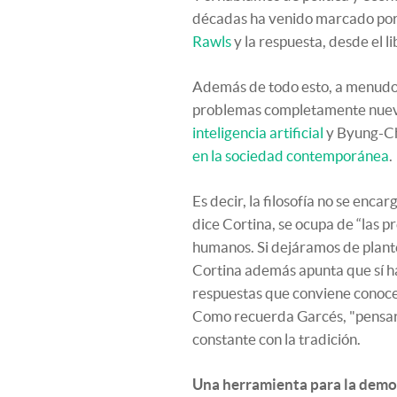
décadas ha venido marcado por la
Rawls
y la respuesta, desde el l
Además de todo esto, a menudo 
problemas completamente nuevo
inteligencia artificial
y Byung-Ch
en la sociedad contemporánea
.
Es decir, la filosofía no se enca
dice Cortina, se ocupa de “las 
humanos. Si dejáramos de plant
Cortina además apunta que sí h
respuestas que conviene conocer
Como recuerda Garcés, "pensar 
constante con la tradición.
Una herramienta para la demo