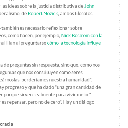
s ideas sobre la justicia distributiva de
John
iberalismo, de
Robert Nozick
, ambos filósofos.
también es necesario reflexionar sobre
s, como hacen, por ejemplo,
Nick Bostrom con la
ul Han al preguntarse
cómo la tecnología influye
rga de preguntas sin respuesta, sino que, como nos
preguntas que nos constituyen como seres
eárnoslas, perderíamos nuestra humanidad”.
ay progreso y que ha dado "una gran cantidad de
 porque sirven realmente para vivir mejor”.
es repensar, pero no de cero". Hay un diálogo
cracia