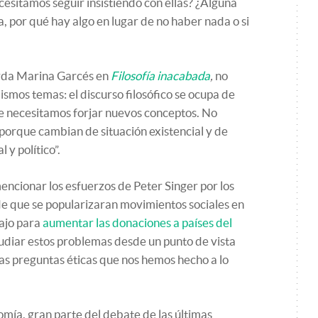
cesitamos seguir insistiendo con ellas? ¿Alguna
ia, por qué hay algo en lugar de no haber nada o si
erda Marina Garcés en
Filosofía inacabada
,
no
smos temas: el discurso filosófico se ocupa de
e necesitamos forjar nuevos conceptos. No
 porque cambian de situación existencial y de
l y político”.
encionar los esfuerzos de Peter Singer por los
de que se popularizaran movimientos sociales en
bajo para
aumentar las donaciones a países del
tudiar estos problemas desde un punto de vista
mas preguntas éticas que nos hemos hecho a lo
omía, gran parte del debate de las últimas