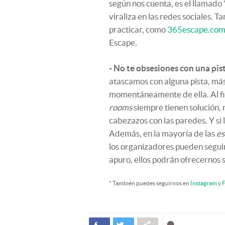
según nos cuenta, es el llamado 
viraliza en las redes sociales.
practicar, como
365escape.co
Escape.
- No te obsesiones con una pis
atascamos con alguna pista, má
momentáneamente de ella. Al fina
rooms
siempre tienen solución, 
cabezazos con las paredes. Y si 
Además, en la mayoría de las
es
los organizadores pueden seguir
apuro, ellos podrán ofrecernos 
* También puedes seguirnos en
Instagram
y
F