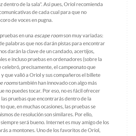
z dentro de la sala". Asi pues, Oriol recomienda
 comunicativas de cada cual para que no
 coro de voces en pugna.
s pruebas en una
escape room
son muy variadas:
 de palabras que nos darán pistas para encontrar
nos darán la clave de un candado, acertijos,
ales e incluso pruebas en ordenadores (sobre la
e celebró, precisamente, el campeonato que
 que valió a Oriol y sus compañeros el billete
e rooms
también han innovado con algo más
ue no puedes tocar. Por eso, no es fácil ofrecer
r las pruebas que encontrarás dentro de la
rto que, en muchas ocasiones, las pruebas se
ismos de resolución son similares. Por ello,
s siempre será bueno. Internet es muy amigo de los
rarás a montones. Uno de los favoritos de Oriol,