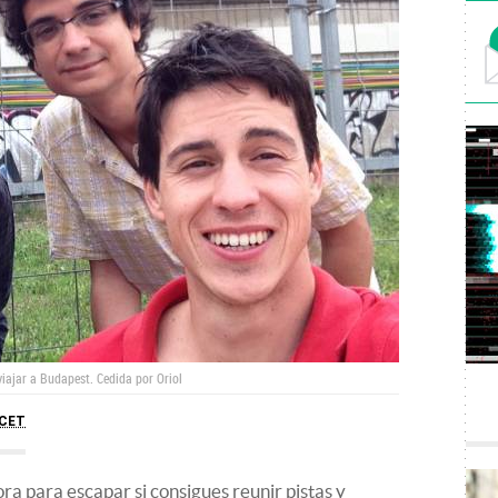
 viajar a Budapest.
Cedida por Oriol
CET
ra para escapar si consigues reunir pistas y