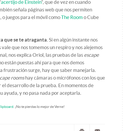
"
acertijo de Einstein
", que de vez en cuando
 También señala páginas web que nos permiten
m
, o juegos para el móvil como
The Room
o Cube
ta que se te atraganta
. Si en algún instante nos
s vale que nos tomemos un respiro y nos alejemos
l, nos explica Oriol, las pruebas de las
escape
no están puestas ahí para que nos demos
la frustración surge, hay que saber manejarla.
cape rooms
hay cámaras o micrófonos con los que
 el desarrollo de la prueba. En momentos de
su ayuda, y no pasa nada por aceptarla.
lipboard
. ¡No te pierdas lo mejor de Verne!