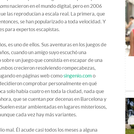
ooms
nacieron en el mundo digital, pero en 2006
ue las reproducían a escala real. La primera, que
entonces, se han popularizado a toda velocidad. Y
s para expertos escapistas.
os, es uno de ellos. Sus aventuras en los juegos de
 años, cuando un amigo suyo escuchó una
o sobre un juego que consistía en escapar de una
Ambos crecieron resolviendo rompecabezas,
 jugando en páginas web como
singenio.com
o
e decidieron comprobar personalmente en qué
oca solo había cuatro en toda la ciudad, nada que
 ahora, que se cuentan por decenas en Barcelona y
Suelen estar ambientadas en lugares misteriosos,
unque cada vez hay más variantes.
dio mal. Él acude casi todos los meses a alguna