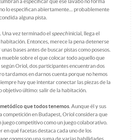
tumbran a especificar que ese lavabo no forma
i no lo especifican abiertamente... probablemente
condida alguna pista.
. Una vez terminado el
speech
inicial, llega el
 habitación. Entonces, merece la pena detenerse
er unas bases antes de buscar pistas como posesos.
 mueble sobre el que colocar todo aquello que
según Oriol, dos participantes encuentran dos
ero tardamos en darnos cuenta porque no hemos
Siempre hay que intentar conectar las piezas de la
objetivo último: salir de la habitación.
n metódico que todos tenemos
. Aunque él y sus
na competición en Budapest, Oriol considera que
n juego competitivo como un juego colaborativo.
er en qué facetas destaca cada uno de los
ape rooms
son una suma de varias habilidades