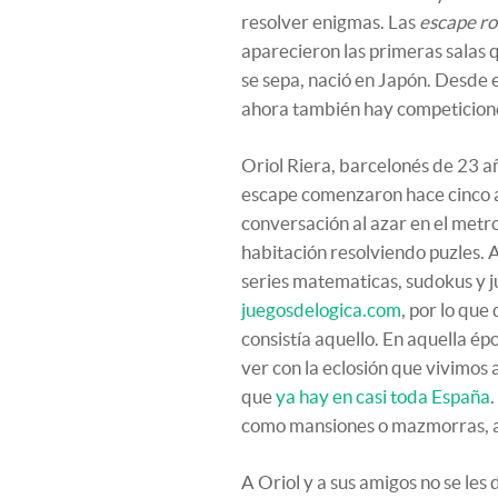
resolver enigmas. Las
escape r
aparecieron las primeras salas q
se sepa, nació en Japón. Desde 
ahora también hay competicione
Oriol Riera, barcelonés de 23 añ
escape comenzaron h
ace cinco
conversación al azar en el metr
habitación resolviendo puzl
es. 
series matematicas, sudokus y
juegosdelogica.com
, por lo qu
consistía aquello. En aquella ép
ver con la eclosión que vivimos
que
ya hay en casi toda España
.
como mansiones o mazmorras, a
A Oriol y a sus amigos no se les 