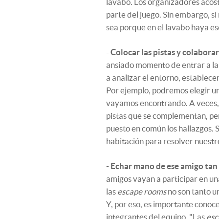
lavabo. Los organizadores acos
parte del juego. Sin embargo, s
sea porque en el lavabo haya es
-
Colocar las pistas y colaborar
ansiado momento de entrar a la
a analizar el entorno, establec
Por ejemplo, podremos elegir un
vayamos encontrando. A veces, 
pistas que se complementan, p
puesto en común los hallazgos. 
habitación para resolver nuestro 
- Echar mano de ese amigo ta
amigos vayan a participar en u
las
escape rooms
no son tanto u
Y, por eso, es importante conoc
integrantes del equipo. "Las
esc