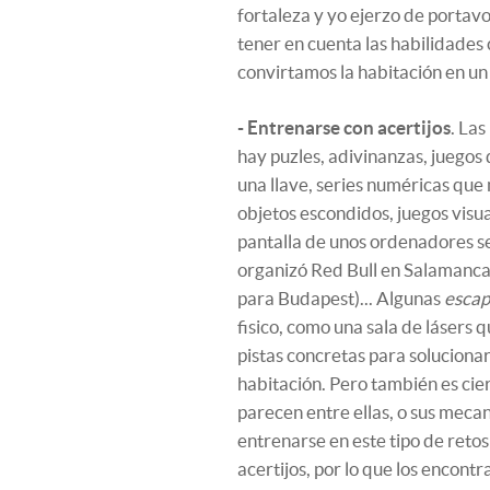
fortaleza y yo ejerzo de portavo
tener en cuenta las habilidades
convirtamos la habitación en un
- Entrenarse con acertijos
. La
hay puzles, adivinanzas, juegos
una llave, series numéricas que 
objetos escondidos, juegos visu
pantalla de unos ordenadores s
organizó Red Bull en Salamanca y
para Budapest)... Algunas
escap
fisico, como una sala de lásers q
pistas concretas para soluciona
habitación. Pero también es cie
parecen entre ellas, o sus mecan
entrenarse en este tipo de reto
acertijos, por lo que los encont