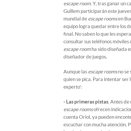
escape room
. Y, tras ganar un
Guillem participarán este jueve
mundial de
escape rooms
en Bu
equipo logra quedar entre los d
final. No saben lo que les espera
consultar sus teléfonos móviles 
escape room
ha sido diseñada 
diseñador de juegos.
Aunque las
escape rooms
no se 
quien se pica. Para intentar ser 
experto':
- Las primeras pistas
. Antes de
escape rooms
ofrecen indicacion
cuenta Oriol, ya pueden encontr
escuchar con mucha atención. Po