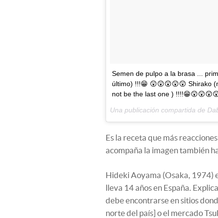
Semen de pulpo a la brasa ... pr
último) !!!😁 😲😲😲😲😲 Shirako (mil
not be the last one ) !!!!😁😲😲
Una publicación compartida de Da
Es la receta que más reaccione
acompaña la imagen también ha 
Hideki Aoyama (Osaka, 1974) e
lleva 14 años en España. Explic
debe encontrarse en sitios don
norte del país] o el mercado Tsuki