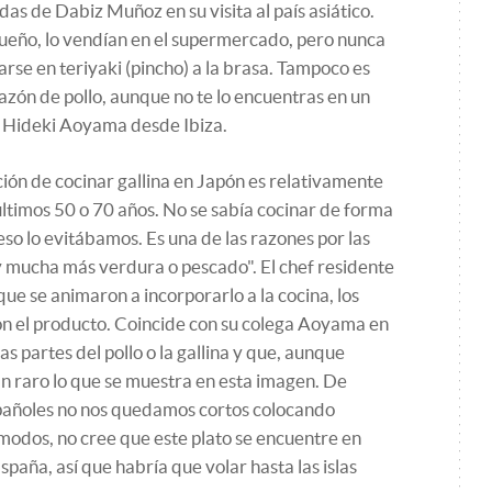
das de Dabiz Muñoz en su visita al país asiático.
eño, lo vendían en el supermercado, pero nunca
rse en teriyaki (pincho) a la brasa. Tampoco es
azón de pollo, aunque no te lo encuentras en un
a Hideki Aoyama desde Ibiza.
ción de cocinar gallina en Japón es relativamente
últimos 50 o 70 años. No se sabía cocinar de forma
so lo evitábamos. Es una de las razones por las
 mucha más verdura o pescado". El chef residente
ue se animaron a incorporarlo a la cocina, los
on el producto. Coincide con su colega Aoyama en
las partes del pollo o la gallina y que, aunque
 tan raro lo que se muestra en esta imagen. De
pañoles no nos quedamos cortos colocando
modos, no cree que este plato se encuentre en
paña, así que habría que volar hasta las islas