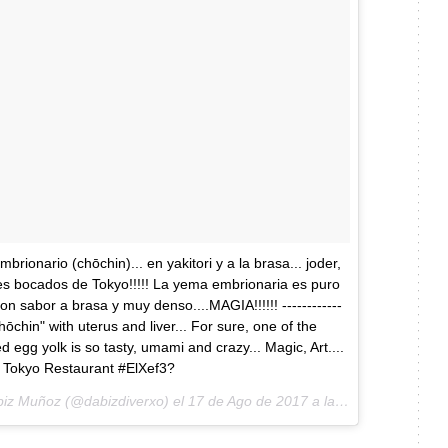
brionario (chōchin)... en yakitori y a la brasa... joder,
es bocados de Tokyo!!!!! La yema embrionaria es puro
n sabor a brasa y muy denso....MAGIA!!!!!! ------------
i "chōchin" with uterus and liver... For sure, one of the
 egg yolk is so tasty, umami and crazy... Magic, Art....
i Tokyo Restaurant #ElXef3?
biz Muñoz (@dabizdiverxo) el
17 de Ago de 2017 a la(s) 4:26 PDT