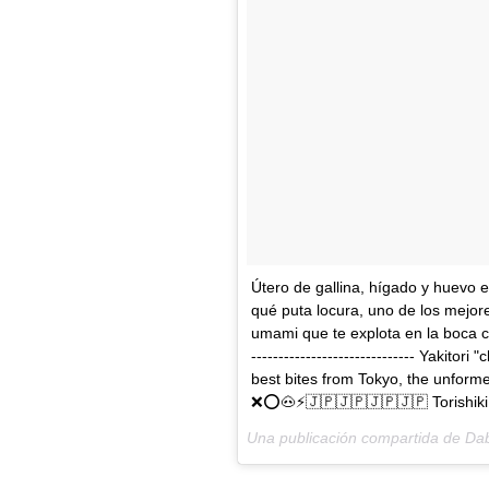
Útero de gallina, hígado y huevo em
qué puta locura, uno de los mejor
umami que te explota en la boca co
------------------------------ Yakitor
best bites from Tokyo, the unformed
❌⭕️🐽⚡️🇯🇵🇯🇵🇯🇵🇯🇵 Torishik
Una publicación compartida de Da