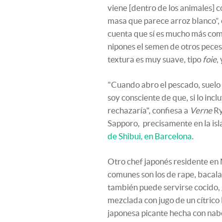
viene [dentro de los animales] 
masa que parece arroz blanco”,
cuenta que sí es mucho más com
nipones el semen de otros pece
textura es muy suave, tipo
foie
,
"Cuando abro el pescado, suelo
soy consciente de que, si lo incl
rechazaría", confiesa a
Verne
Ry
Sapporo, precisamente en la is
de Shibui, en Barcelona
.
Otro chef japonés residente en
comunes son los de rape, bacala
también puede servirse cocido,
mezclada con jugo de un cítric
japonesa picante hecha con nabo 