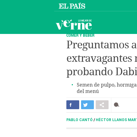
COMER Y BEBER
Preguntamos a 
extravagantes 
probando Dab
Semen de pulpo, hormigas
del menú
PABLO CANTÓ
/
HÉCTOR LLANOS MAR