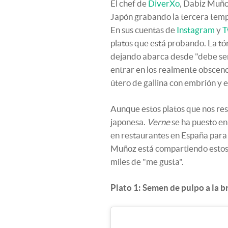
El chef de
DiverXo
, Dabiz Muño
Japón grabando la tercera tem
En sus cuentas de
Instagram
y
T
platos que está probando. La tó
dejando abarca desde "debe ser 
entrar en los realmente obscenos
útero de gallina con embrión y 
Aunque estos platos que nos res
japonesa.
Verne
se ha puesto en
en restaurantes en España para 
Muñoz está compartiendo estos d
miles de "me gusta".
Plato 1: Semen de pulpo a la b