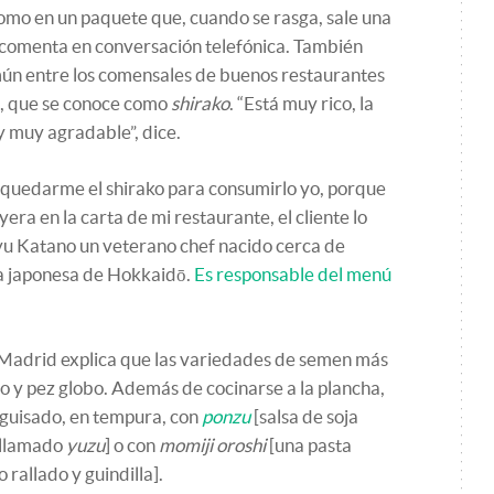
como en un paquete que, cuando se rasga, sale una
 comenta en conversación telefónica. También
ún entre los comensales de buenos restaurantes
s, que se conoce como
shirako
. “Está muy rico, la
 y muy agradable”, dice.
 quedarme el shirako para consumirlo yo, porque
uyera en la carta de mi restaurante, el cliente lo
u Katano un veterano chef nacido cerca de
la japonesa de Hokkaidō.
Es responsable del menú
 Madrid explica que las variedades de semen más
o y pez globo. Además de cocinarse a la plancha,
 guisado, en tempura, con
ponzu
[salsa de soja
o llamado
yuzu
] o con
momiji oroshi
[una pasta
rallado y guindilla].