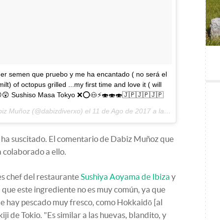
imer semen que pruebo y me ha encantado ( no será el
t) of octopus grilled ...my first time and love it ( will
😲😲😲 Sushiso Masa Tokyo ❌⭕️🐽⚡️🍣🍣🍣🇯🇵🇯🇵🇯🇵
biz Muñoz (@dabizdiverxo) el
11 de Ago de 2017 a la(s) 6:57 PDT
s ha suscitado. El comentario de Dabiz Muñoz que
colaborado a ello.
s chef del restaurante
Sushiya Aoyama de Ibiza
y
a que este ingrediente no es muy común, ya que
de hay pescado muy fresco, como
Hokkaidō
[al
ji de Tokio. "Es similar a las huevas, blandito, y