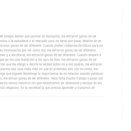
l colegio decían que parecía un mariquita, me entraron ganas de ser
camino a la panadería o al mercado para no tener que pasar delante de un
entraron ganas de ser diferente. Cuando preferí rodearme de chicas para no
s innecesarias por ser como soy, me entraron ganas de ser diferente.
ear y a enrollarse, me entraron ganas de ser diferente. Cuando empecé a
que yo era una maldición a los ojos de Dios, me entraron ganas de ser
ción que me obligó a decirle la verdad sobre mí a mis padres, me entraron
uilarme una casa nada más oír que yo pretendía vivir con mi novio, me
 oigo que alguien disminuye la importancia de mi relación usando palabras
, me entran ganas de ser diferente. Hace falta mucho trabajo y pasar por
e no somos nosotros los que necesitamos ser diferentes y encajar en los
os religiosos. Es la sociedad la que precisa aprender a tratarnos de