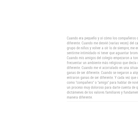
Cuando era pequeño y oí cómo los compañeros de
diferente. Cuando me desvié (varias veces) del 
grupo de niños y volver a oír lo de siempre, me 
sentirme intimidado ni tener que aguantar broma
Cuando mis amigos del colegio empezaron a tont
frecuentar un ambiente más religioso que decía 
diferente. Cuando me vi acorralado en una situa
ganas de ser diferente. Cuando se negaron a alq
entraron ganas de ser diferente. Y cada vez que
como "compañero" o "amigo" para hablar de novio
un proceso muy doloroso para darte cuenta de qu
dictámenes de los valores familiares y fundament
manera diferente.