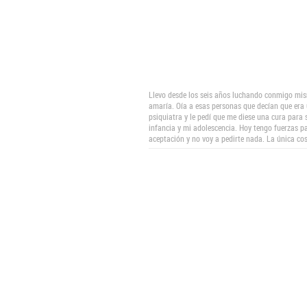
Llevo desde los seis años luchando conmigo mi
amaría. Oía a esas personas que decían que era
psiquiatra y le pedí que me diese una cura para
infancia y mi adolescencia. Hoy tengo fuerzas
aceptación y no voy a pedirte nada. La única c