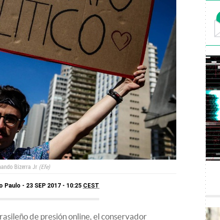
nando Bizerra Jr
Efe
o Paulo
23 SEP 2017 - 10:25
CEST
rasileño de presión online, el conservador