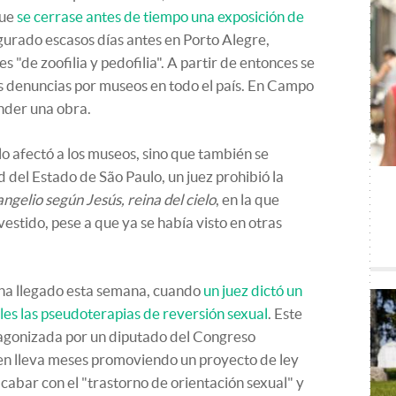
que
se cerrase antes de tiempo una exposición de
gurado escasos días antes en Porto Alegre,
"de zoofilia y pedofilia". A partir de entonces se
s denuncias por museos en todo el país. En Campo
ender una obra.
o afectó a los museos, sino que también se
d del Estado de São Paulo, un juez prohibió la
angelio según Jesús, reina del cielo
, en la que
vestido, pese a que ya se había visto en otras
 ha llegado esta semana, cuando
un juez dictó un
les las pseudoterapias de reversión sexual
. Este
agonizada por un diputado del Congreso
ien lleva meses promoviendo un proyecto de ley
cabar con el "trastorno de orientación sexual" y