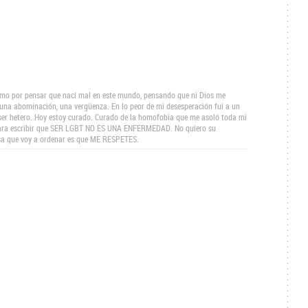
smo por pensar que nací mal en este mundo, pensando que ni Dios me
 una abominación, una vergüenza. En lo peor de mi desesperación fui a un
 ser hetero. Hoy estoy curado. Curado de la homofobia que me asoló toda mi
 para escribir que SER LGBT NO ES UNA ENFERMEDAD. No quiero su
osa que voy a ordenar es que ME RESPETES.