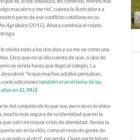
o qué sé, si soy andaluza
, les contesto. Menos mal
algo macabro y me río", cuenta la ilustradora a
mostró parte de ese conflicto cotidiano en su
o Agridulce
(2015). Ahora continúa el relato
ntrega.
le olvida todo a los dos días y ya me ve como una
os. Dice que no se dio cuenta de que, a ojos de
omo se sentía hasta que llegó al colegio. La
le descubrió "lo que muchos adultos pensaban,
s contradicciones
también eran el tema de las
s años en
EL PAÍS
.
rte del conjunto de lo que soy, pero no es lo único
ra, mucho más segura de su identidad que en la
 que sufrí mi mayor crisis de identidad. Sentía la
quería ser en la vida, como el resto de gente de
 a un país o al otro", recuerda. Quan participó en