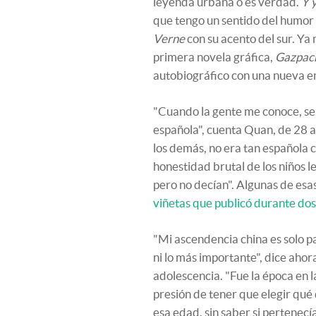
leyenda urbana o es verdad.
Y y
que tengo un sentido del humor 
Verne
con su acento del sur. Ya 
primera novela gráfica,
Gazpach
autobiográfico con una nueva e
"Cuando la gente me conoce, se 
española", cuenta Quan, de 28 añ
los demás, no era tan española c
honestidad brutal de los niños 
pero no decían". Algunas de esa
viñetas que publicó durante do
"Mi ascendencia china es solo pa
ni lo más importante", dice aho
adolescencia. "Fue la época en la
presión de tener que elegir qué 
esa edad, sin saber si pertenecía