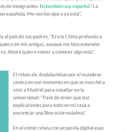
ijos de inmigrantes
Yo también soy español
: "La
o española. Me ven los ojos y ya está",
da al país de sus padres. "Era la China profunda y
lquiera de mis amigas, aunque me hizo entender
es. Ahora quiero volver a conocer algo más",
El relato de
Andaluchinas por el mundo
se
centra en ese momento en que se marchó a
vivir a Madrid para estudiar en la
universidad: "Pasé de tener que dar
explicaciones para todo en mi casa a
encontrar una liberación máxima".
En el cómic relata con acuarela digital esas