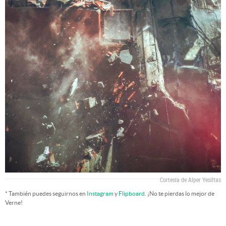
Cortesía de Alper Yesiltas
* También puedes seguirnos en
Instagram
y
Flipboard
. ¡No te pierdas lo mejor de
Verne!