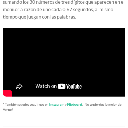
sumando los 30 números de tres dígitos que aparecen en el
monitor a razón de uno cada 0,67 segundos, al mismo
tiempo que juegan con las palabras.
* También puedes seguirnos en
Instagram
y
Flipboard
. ¡No te pierdas lo mejor de
Verne!