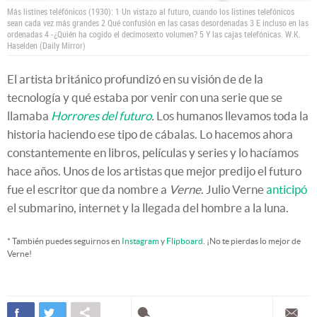
Más listines teléfónicos (1930): 1 Un vistazo al futuro, cuando los listines telefónicos
sean cada vez más grandes 2 Qué confusión en las casas desordenadas 3 E incluso en las
ordenadas 4 -¿Quién ha cogido el decimosexto volumen? 5 Y las cajas telefónicas.
W.K.
Haselden (Daily Mirror)
El artista británico profundizó en su visión de de la
tecnología y qué estaba por venir con una serie que se
llamaba
Horrores del futuro
.
Los humanos llevamos toda la
historia haciendo ese tipo de cábalas. Lo hacemos ahora
constantemente en libros, películas y series y lo hacíamos
hace años. Unos de los artistas que mejor predijo el futuro
fue el escritor que da nombre a
Verne
. Julio Verne
anticipó
el submarino, internet y la llegada del hombre a la luna.
* También puedes seguirnos en
Instagram
y
Flipboard
. ¡No te pierdas lo mejor de
Verne!