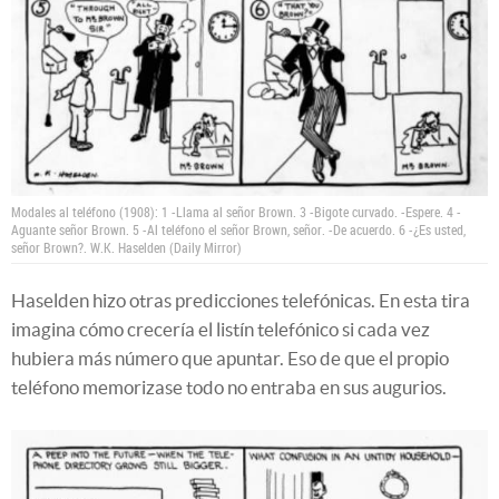
Modales al teléfono (1908): 1 -Llama al señor Brown. 3 -Bigote curvado. -Espere. 4 -
Aguante señor Brown. 5 -Al teléfono el señor Brown, señor. -De acuerdo. 6 -¿Es usted,
señor Brown?.
W.K. Haselden (Daily Mirror)
Haselden hizo otras predicciones telefónicas. En esta tira
imagina cómo crecería el listín telefónico si cada vez
hubiera más número que apuntar. Eso de que el propio
teléfono memorizase todo no entraba en sus augurios.