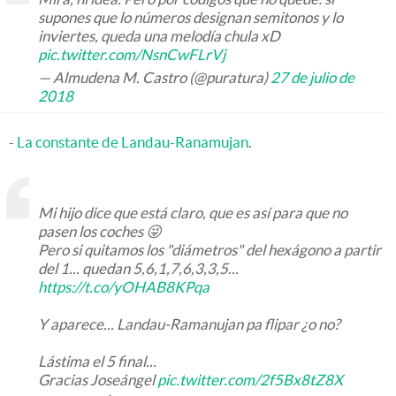
supones que lo números designan semitonos y lo
inviertes, queda una melodía chula xD
pic.twitter.com/NsnCwFLrVj
— Almudena M. Castro (@puratura)
27 de julio de
2018
-
La constante de Landau-Ranamujan
.
Mi hijo dice que está claro, que es así para que no
pasen los coches 😜
Pero si quitamos los "diámetros" del hexágono a partir
del 1... quedan 5,6,1,7,6,3,3,5...
https://t.co/yOHAB8KPqa
Y aparece... Landau-Ramanujan pa flipar ¿o no?
Lástima el 5 final...
Gracias Joseángel
pic.twitter.com/2f5Bx8tZ8X