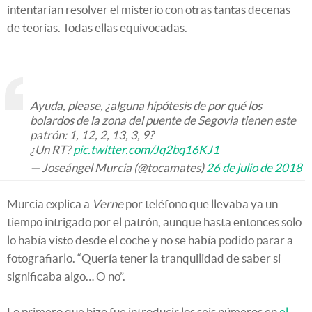
intentarían resolver el misterio con otras tantas decenas
de teorías. Todas ellas equivocadas.
Ayuda, please, ¿alguna hipótesis de por qué los
bolardos de la zona del puente de Segovia tienen este
patrón: 1, 12, 2, 13, 3, 9?
¿Un RT?
pic.twitter.com/Jq2bq16KJ1
— Joseángel Murcia (@tocamates)
26 de julio de 2018
Murcia explica a
Verne
por teléfono que llevaba ya un
tiempo intrigado por el patrón, aunque hasta entonces solo
lo había visto desde el coche y no se había podido parar a
fotografiarlo. “Quería tener la tranquilidad de saber si
significaba algo… O no”.
Lo primero que hizo fue introducir los seis números en
el