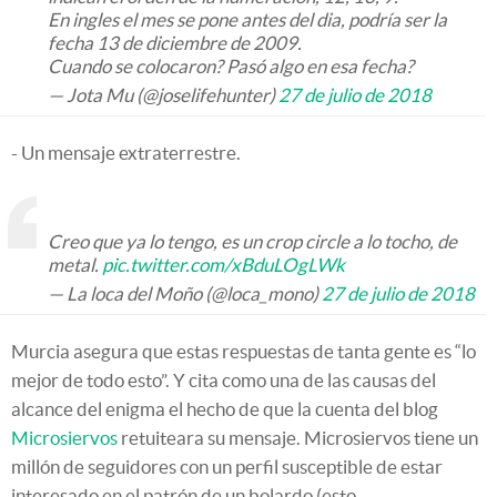
En ingles el mes se pone antes del dia, podría ser la
fecha 13 de diciembre de 2009.
Cuando se colocaron? Pasó algo en esa fecha?
— Jota Mu (@joselifehunter)
27 de julio de 2018
- Un mensaje extraterrestre.
Creo que ya lo tengo, es un crop circle a lo tocho, de
metal.
pic.twitter.com/xBduLOgLWk
— La loca del Moño (@loca_mono)
27 de julio de 2018
Murcia asegura que estas respuestas de tanta gente es “lo
mejor de todo esto”. Y cita como una de las causas del
alcance del enigma el hecho de que la cuenta del blog
Microsiervos
retuiteara su mensaje. Microsiervos tiene un
millón de seguidores con un perfil susceptible de estar
interesado en el patrón de un bolardo (esto,