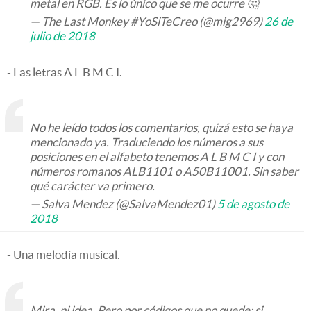
metal en RGB. Es lo único que se me ocurre 🤔
— The Last Monkey #YoSiTeCreo (@mig2969)
26 de
julio de 2018
- Las letras A L B M C I.
No he leído todos los comentarios, quizá esto se haya
mencionado ya. Traduciendo los números a sus
posiciones en el alfabeto tenemos A L B M C I y con
números romanos ALB1101 o A50B11001. Sin saber
qué carácter va primero.
— Salva Mendez (@SalvaMendez01)
5 de agosto de
2018
- Una melodía musical.
Mira, ni idea. Pero por códigos que no quede: si