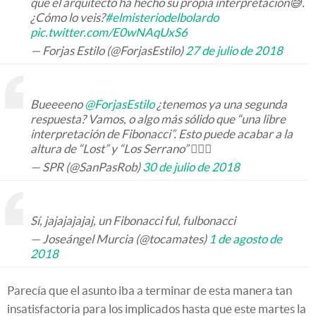
que el arquitecto ha hecho su propia interpretación😅.
¿Cómo lo veis?
#elmisteriodelbolardo
pic.twitter.com/E0wNAqUxS6
— Forjas Estilo (@ForjasEstilo)
27 de julio de 2018
Bueeeeno
@ForjasEstilo
¿tenemos ya una segunda
respuesta? Vamos, o algo más sólido que “una libre
interpretación de Fibonacci”. Esto puede acabar a la
altura de “Lost” y “Los Serrano” 🤦🏻‍♂️
— SPR (@SanPasRob)
30 de julio de 2018
Sí, jajajajajaj, un Fibonacci ful, fulbonacci
— Joseángel Murcia (@tocamates)
1 de agosto de
2018
Parecía que el asunto iba a terminar de esta manera tan
insatisfactoria para los implicados hasta que este martes la