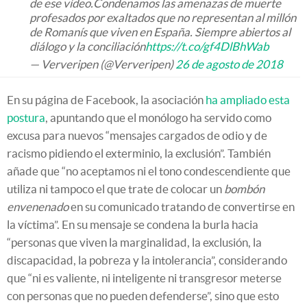
de ese vídeo.Condenamos las amenazas de muerte
profesados por exaltados que no representan al millón
de Romanís que viven en España. Siempre abiertos al
diálogo y la conciliación
https://t.co/gf4DlBhWab
— Ververipen (@Ververipen)
26 de agosto de 2018
En su página de Facebook, la asociación
ha ampliado esta
postura
, apuntando que el monólogo ha servido como
excusa para nuevos “mensajes cargados de odio y de
racismo pidiendo el exterminio, la exclusión”. También
añade que “no aceptamos ni el tono condescendiente que
utiliza ni tampoco el que trate de colocar un
bombón
envenenado
en su comunicado tratando de convertirse en
la víctima”. En su mensaje se condena la burla hacia
“personas que viven la marginalidad, la exclusión, la
discapacidad, la pobreza y la intolerancia”, considerando
que “ni es valiente, ni inteligente ni transgresor meterse
con personas que no pueden defenderse”, sino que esto