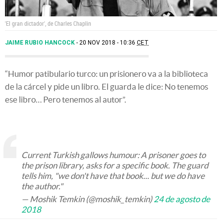
'El gran dictador', de Charles Chaplin
JAIME RUBIO HANCOCK
20 NOV 2018 - 10:36
CET
“Humor patibulario turco: un prisionero va a la biblioteca
de la cárcel y pide un libro. El guarda le dice: No tenemos
ese libro… Pero tenemos al autor”.
Current Turkish gallows humour: A prisoner goes to
the prison library, asks for a specific book. The guard
tells him, "we don't have that book... but we do have
the author."
— Moshik Temkin (@moshik_temkin)
24 de agosto de
2018