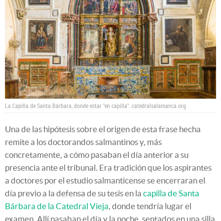
La Capilla de Santa Bárbara, donde estar "en capilla".
catedralsalamanca.org
Una de las hipótesis sobre el origen de esta frase hecha
remite a los doctorandos salmantinos y, más
concretamente, a cómo pasaban el día anterior a su
presencia ante el tribunal. Era tradición que los aspirantes
a doctores por el estudio salmanticense se encerraran el
día previo a la defensa de su tesis en la
capilla de Santa
Bárbara de la Catedral Vieja
, donde tendría lugar el
examen. Allí pasaban el día y la noche, sentados en una silla