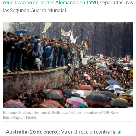
reunificación de las dos Alemanias en 1990
, separadas tras
las Segunda Guerra Mundial.
El bloqueo fronterizo del muro de Berlín acabó el 9 de noviembre de 1989.
Rene
Burri (Magnum Photos)
- Australia (26 de enero):
Va en dirección contraria
al