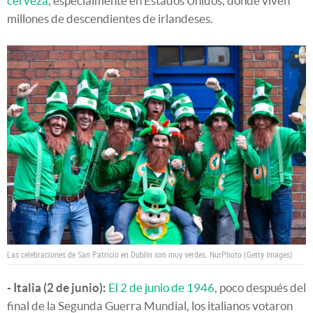
cerveza
, especialmente en Estados Unidos, donde viven
millones de descendientes de irlandeses.
Las celebraciones de San Patricio en Dublín son muy verdes.
NurPhoto (Getty Images)
- Italia (2 de junio):
El 2 de junio de 1946
, poco después del
final de la Segunda Guerra Mundial, los italianos votaron