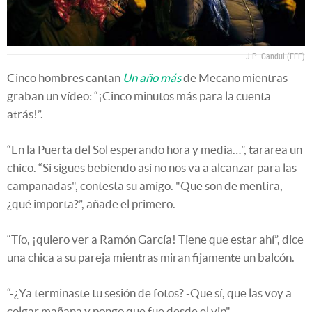
J.P. Gandul (EFE)
Cinco hombres cantan
Un año más
de Mecano mientras
graban un vídeo: “¡Cinco minutos más para la cuenta
atrás!”.
“En la Puerta del Sol esperando hora y media…”, tararea un
chico. “Si sigues bebiendo así no nos va a alcanzar para las
campanadas", contesta su amigo. "Que son de mentira,
¿qué importa?”, añade el primero.
“Tío, ¡quiero ver a Ramón García! Tiene que estar ahí”, dice
una chica a su pareja mientras miran fijamente un balcón.
“-¿Ya terminaste tu sesión de fotos? -Que sí, que las voy a
colgar mañana y pongo que fue desde el vip".