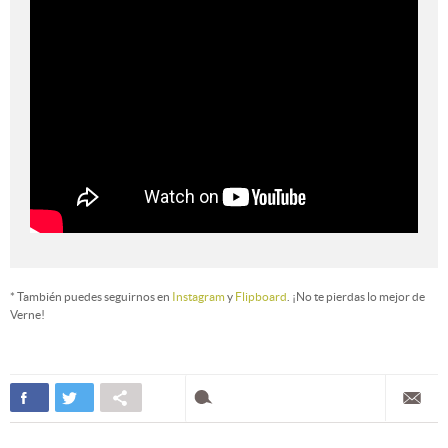
* También puedes seguirnos en
Instagram
y
Flipboard
. ¡No te pierdas lo mejor de
Verne!