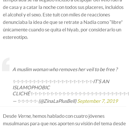
de casa y a catar la noche con todos sus placeres, incluidos
el alcohol y el sexo. Este tuit con miles de reacciones
denunciaba la idea de que se retrate a Nadia como “libre”
únicamente cuando se quita el hiyab, por considerarlo un
estereotipo.
A muslim woman who removes her veil to be free ?
✨✨✨✨✨✨✨✨✨✨✨✨✨✨✨✨✨✨✨✨IT’S AN
ISLAMOPHOBIC
CLICHÉ✨✨✨✨✨✨✨✨✨✨✨✨✨✨✨✨✨✨✨✨✨✨✨✨
— ✨✨✨✨✨ (@ZinaLaPlusBell)
September 7, 2019
Desde
Verne
, hemos hablado con cuatro jóvenes
musulmanas para que nos aporten su visión del tema desde