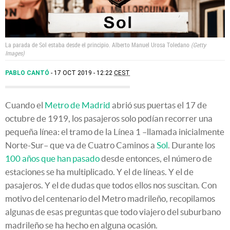
La parada de Sol estaba desde el principio.
Alberto Manuel Urosa Toledano
Getty
Images
PABLO CANTÓ
17 OCT 2019 - 12:22
CEST
Cuando el
Metro de Madrid
abrió sus puertas el 17 de
octubre de 1919, los pasajeros solo podían recorrer una
pequeña línea: el tramo de la Línea 1 –llamada inicialmente
Norte-Sur– que va de Cuatro Caminos a
Sol
. Durante los
100 años que han pasado
desde entonces, el número de
estaciones se ha multiplicado. Y el de líneas. Y el de
pasajeros. Y el de dudas que todos ellos nos suscitan. Con
motivo del centenario del Metro madrileño, recopilamos
algunas de esas preguntas que todo viajero del suburbano
madrileño se ha hecho en alguna ocasión.