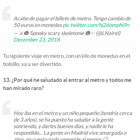
Acabo de pagar el billete de metro. Tengo cambio de
50 euros en monedas
pic.twitter.com/hj26ompN9n
— ⚔️🎃 Spooky scary skeletonie 🎃✨ (@LNairel)
December 23, 2018
Tu siguiente viaje en metro, con un kilo de monedas en el
bolsillo, va a ser divertido.
13. ¿Por qué he saludado al entrar al metro y todos me
han mirado raro?
Hoy iba en el metro y un niño pequeño (tendría cerca
de 3 años), se ha puesto ha saludar a la gente
sonriendo, y darles buenos días, y nadie le ha
respondido... La gente en Madrid vive amargada o
algo, no cuesta nada sonreírle al menos 🙄