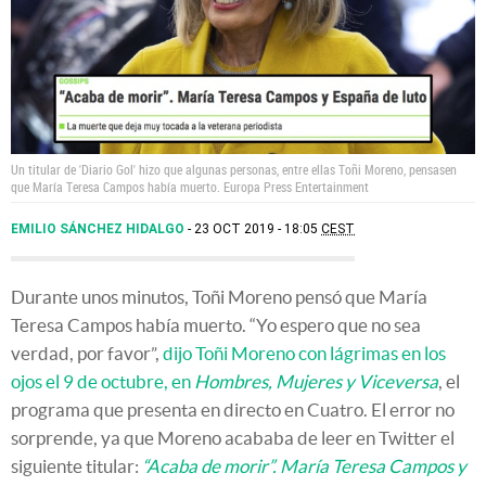
Un titular de 'Diario Gol' hizo que algunas personas, entre ellas Toñi Moreno, pensasen
que María Teresa Campos había muerto.
Europa Press Entertainment
EMILIO SÁNCHEZ HIDALGO
23 OCT 2019 - 18:05
CEST
Durante unos minutos, Toñi Moreno pensó que María
Teresa Campos había muerto. “Yo espero que no sea
verdad, por favor”,
dijo Toñi Moreno con lágrimas en los
ojos el 9 de octubre, en
Hombres, Mujeres y Viceversa
, el
programa que presenta en directo en Cuatro. El error no
sorprende, ya que Moreno acababa de leer en Twitter el
siguiente titular:
“Acaba de morir”. María Teresa Campos y