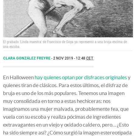
El grabado 'Linda maestra' de Francisco de Goya ya representó a una bruja encima de
una escoba.
CLARA GONZÁLEZ FREYRE
2 NOV 2019 - 12:48
CET
En Halloween
hay quienes optan por disfraces originales
y
quienes tiran de clásicos. Para estos últimos, el disfraz de
bruja es uno de los más populares. Tenemos una imagen
muy consolidada en torno a estas hechiceras: nos
imaginamos una mujer malvada, probablemente fea, que
vuela con su escoba y realiza pócimas de ingredientes
extravagantes en un viejo y oxidado caldero, pero… ¿Esto
ha sido siempre así? ¿Cómo surgió la imagen estereotipada