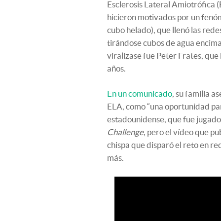
Esclerosis Lateral Amiotrófica
hicieron motivados por un fenóm
cubo helado), que llenó las red
tirándose cubos de agua encima.
viralizase fue Peter Frates, que 
años.
En un comunicado
, su familia 
ELA, como “una oportunidad para
estadounidense, que fue jugador
Challenge
, pero el vídeo que pu
chispa que disparó el reto en re
más.