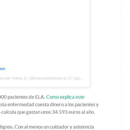
ram
rcelo Vieira Jr. (@marcelotwelve)
el
17 Ago, 2014 a las 10:39 PDT
000 pacientes de ELA.
Como explica este
 esta enfermedad cuesta dinero a los pacientes y
6
calcula que gastan unos 34.593 euros al año.
ignos. Con al menos un cuidador y asistencia