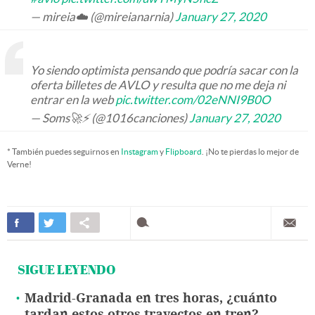
— mireia☁️ (@mireianarnia)
January 27, 2020
Yo siendo optimista pensando que podría sacar con la
oferta billetes de AVLO y resulta que no me deja ni
entrar en la web
pic.twitter.com/02eNNI9B0O
— Soms🚀⚡ (@1016canciones)
January 27, 2020
* También puedes seguirnos en
Instagram
y
Flipboard
. ¡No te pierdas lo mejor de
Verne!
SIGUE LEYENDO
Madrid-Granada en tres horas, ¿cuánto
tardan estos otros trayectos en tren?