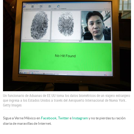
Un funcionario de Aduanas de EE UU toma los datos biométricos de un viajero extranjero
que ingresa a los Estados Unidos a través del Aeropuerto Internacional de Nueva York..
Getty Images
Sigue a Verne México en
Facebook
,
Twitter
e
Instagram
y no te pierdas tu ración
diaria de maravillas de Internet.