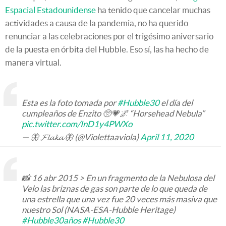
Espacial Estadounidense
ha tenido que cancelar muchas
actividades a causa de la pandemia, no ha querido
renunciar a las celebraciones por el trigésimo aniversario
de la puesta en órbita del Hubble. Eso sí, las ha hecho de
manera virtual.
Esta es la foto tomada por
#Hubble30
el día del
cumpleaños de Enzito 🥺💗🌌 “Horsehead Nebula”
pic.twitter.com/InD1y4PWXo
— 🦋 𝓕𝓵𝓪𝓴𝓪 🦋 (@Violettaaviola)
April 11, 2020
📸 16 abr 2015 > En un fragmento de la Nebulosa del
Velo las briznas de gas son parte de lo que queda de
una estrella que una vez fue 20 veces más masiva que
nuestro Sol (NASA-ESA-Hubble Heritage)
#Hubble30años
#Hubble30