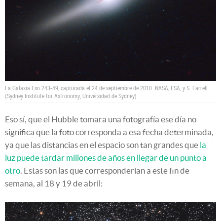
La Galaxia Eso 243-49, capturada el 24 de septiembre de 2010.
NASA, ESA, y S. Farrell
(Sydney Institute for Astronomy, Universidad de Sydney)
Eso sí, que el Hubble tomara una fotografía ese día no
significa que la foto corresponda a esa fecha determinada,
ya que las distancias en el espacio son tan grandes que
la
luz puede tardar millones de años en llegar de un punto a
otro
. Estas son las que corresponderían a este fin de
semana, al 18 y 19 de abril: