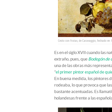
Cesto con frutas, de Caravaggio, fechado en
Es en el siglo XVII cuando las n
extraño, pues, que
Bodegón de ca
una de las obras más representat
"
el primer pintor español de q
En buena medida, los pintores d
rodeaba, lo que provoca que las
bastante acentuadas. Es llamati
holandesas frente a las española