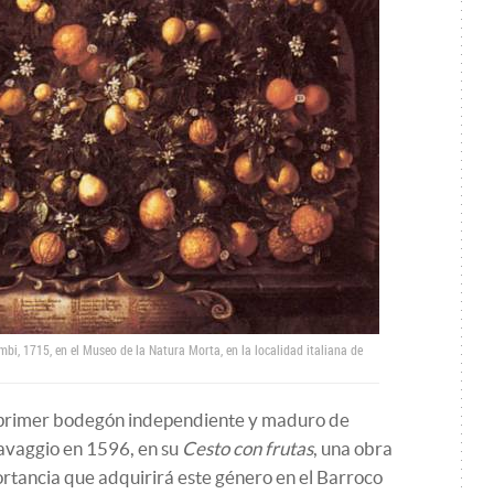
mbi, 1715, en el Museo de la Natura Morta, en la localidad italiana de
l primer bodegón independiente y maduro de
ravaggio en 1596, en su
Cesto con frutas
, una obra
ortancia que adquirirá este género en el Barroco