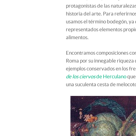
protagonistas de las naturaleza
historia del arte. Para referirn
usamos el término bodegón, ya 
representados elementos propio
alimentos.
Encontramos composiciones con 
Roma por su innegable riqueza d
ejemplos conservados en los fr
de los ciervos
de Herculano
que,
una suculenta cesta de melocoto