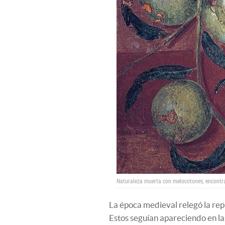
Naturaleza muerta con melocotones, encontra
La época medieval relegó la rep
Estos seguían apareciendo en las