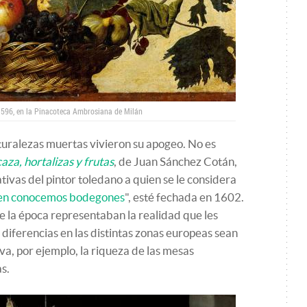
 1596, en la Pinacoteca Ambrosiana de Milán
aturalezas muertas vivieron su apogeo. No es
za, hortalizas y frutas
, de Juan Sánchez Cotán,
ivas del pintor toledano a quien se le considera
uien conocemos bodegones
", esté fechada en 1602.
e la época representaban la realidad que les
 diferencias en las distintas zonas europeas sean
va, por ejemplo, la riqueza de las mesas
s.