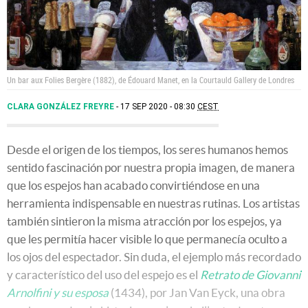
Un bar aux Folies Bergère (1882), de Édouard Manet, en la Courtauld Gallery de Londres
CLARA GONZÁLEZ FREYRE
17 SEP 2020 - 08:30
CEST
Desde el origen de los tiempos, los seres humanos hemos
sentido fascinación por nuestra propia imagen, de manera
que los espejos han acabado convirtiéndose en una
herramienta indispensable en nuestras rutinas. Los artistas
también sintieron la misma atracción por los espejos, ya
que les permitía hacer visible lo que permanecía oculto a
los ojos del espectador. Sin duda, el ejemplo más recordado
y característico del uso del espejo es el
Retrato de Giovanni
Arnolfini y su esposa
(1434), por Jan Van Eyck, una obra