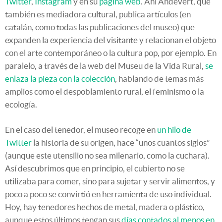
Twitter
,
Instagram
y en su
página web
. Ahí Andevert, que
también es mediadora cultural, publica artículos (en
catalán, como todas las publicaciones del museo) que
expanden la experiencia del visitante y relacionan el objeto
con el arte contemporáneo o la cultura pop, por ejemplo. En
paralelo, a través de la web del Museu de la Vida Rural,
se
enlaza la pieza con la colección
, hablando de temas más
amplios como el despoblamiento rural, el feminismo o la
ecología.
En el caso del tenedor, el museo recoge en
un hilo de
Twitter
la historia de su origen, hace “unos cuantos siglos”
(aunque este utensilio no sea milenario, como la cuchara).
Así descubrimos que en principio, el cubierto no se
utilizaba para comer, sino para sujetar y servir alimentos, y
poco a poco se convirtió en herramienta de uso individual.
Hoy, hay tenedores hechos de metal, madera o plástico,
aunque estos últimos tengan sus
días contados al menos en