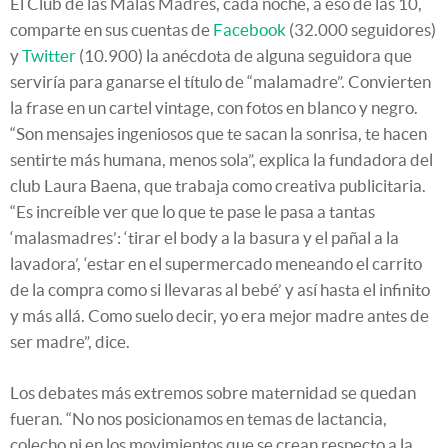
El Club de las Malas Madres, cada noche, a eso de las 10,
comparte en sus cuentas de
Facebook
(32.000 seguidores)
y
Twitter
(10.900) la anécdota de alguna seguidora que
serviría para ganarse el título de “malamadre”. Convierten
la frase en un cartel vintage, con fotos en blanco y negro.
“Son mensajes ingeniosos que te sacan la sonrisa, te hacen
sentirte más humana, menos sola”, explica la fundadora del
club Laura Baena, que trabaja como creativa publicitaria.
“Es increíble ver que lo que te pase le pasa a tantas
‘malasmadres’: ‘tirar el body a la basura y el pañal a la
lavadora’, ‘estar en el supermercado meneando el carrito
de la compra como si llevaras al bebé’ y así hasta el infinito
y más allá. Como suelo decir, yo era mejor madre antes de
ser madre”, dice.
Los debates más extremos sobre maternidad se quedan
fueran. “No nos posicionamos en temas de lactancia,
colecho ni en los movimientos que se crean respecto a la