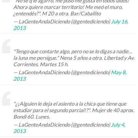
"No sé q le agarró, me puso me gusta en todos lados!
Ahora quiere marcar territorio! Me meó el muro,
¿entendés?". M 20 a otra. Bar/Caballito
— LaGenteAndaDiciendo (@gentediciendo)
July 16,
2013
"Tengo que contarte algo, pero no se lo digas a nadie...
la luna me persigue." Nena 5 años a otra. Libertad y Av.
Corrientes. Martes 15 h.
— LaGenteAndaDiciendo (@gentediciendo)
May 8,
2013
"¿¡Alguien le deja el asiento a la chica que tiene que
estudiar para el segundo parcial!?". Mujer de 40 aprox.
Bondi 60. Lunes.
— LaGenteAndaDiciendo (@gentediciendo)
July 4,
2013