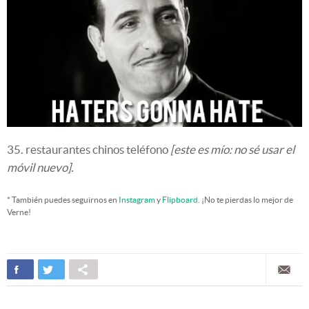
35. restaurantes chinos teléfono
[este es mío: no sé usar el
móvil nuevo].
* También puedes seguirnos en
Instagram
y
Flipboard
. ¡No te pierdas lo mejor de
Verne!