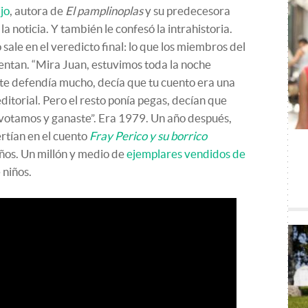
jo
, autora de
El pamplinoplas
y su predecesora
 noticia. Y también le confesó la intrahistoria.
sale en el veredicto final: lo que los miembros del
ntan. “Mira Juan, estuvimos toda la noche
te defendía mucho, decía que tu cuento era una
editorial. Pero el resto ponía pegas, decían que
al votamos y ganaste”. Era 1979. Un año después,
ertían en el cuento
Fray Perico y su borrico
ños. Un millón y medio de
ejemplares vendidos de
e niños.