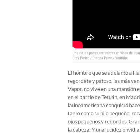
Una de las pocas entrevistas en vídeo de Jua
Fray Perico /
Europa Press / Youtube
El hombre que se adelantó a Har
regordete y patoso, las más vend
Vapor, no vive en una mansión e
en el barrio de Tetuán, en Madr
latinoamericana conquistó hace
tanto como su hijo pequeño, reca
ojos pequeños y redondos. Gran
la cabeza. Y una lucidez envidia