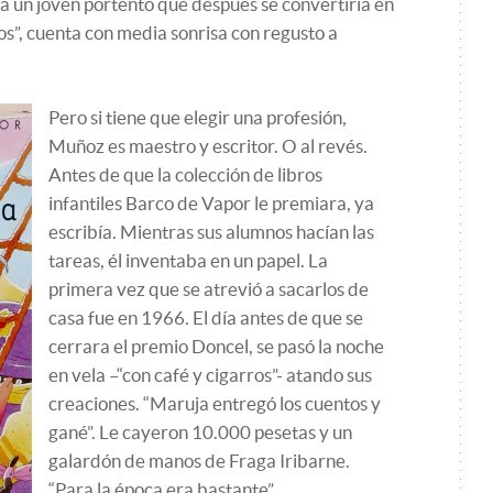
a un joven portento que después se convertiría en
s”, cuenta con media sonrisa con regusto a
Pero si tiene que elegir una profesión,
Muñoz es maestro y escritor. O al revés.
Antes de que la colección de libros
infantiles Barco de Vapor le premiara, ya
escribía. Mientras sus alumnos hacían las
tareas, él inventaba en un papel. La
primera vez que se atrevió a sacarlos de
casa fue en 1966. El día antes de que se
cerrara el premio Doncel, se pasó la noche
en vela –“con café y cigarros”- atando sus
creaciones. “Maruja entregó los cuentos y
gané”. Le cayeron 10.000 pesetas y un
galardón de manos de Fraga Iribarne.
“Para la época era bastante”.