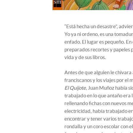
“Está hecha un desastre”, advier
Yo ya ni ordeno, es una tomadura
enfado. El lugar es pequeño. En 
preparados recortes y papeles 
vida y de sus libros.
Antes de que alguien le chivara
franciscanos y los viajes por el
El Quijote
, Juan Muñoz había si
trabajado en lo que antaño era la
rellenando fichas con nuevos m
electricidad, había trabajado e
encontrar y tener varios trabajos
rondalla y un coro escolar con 