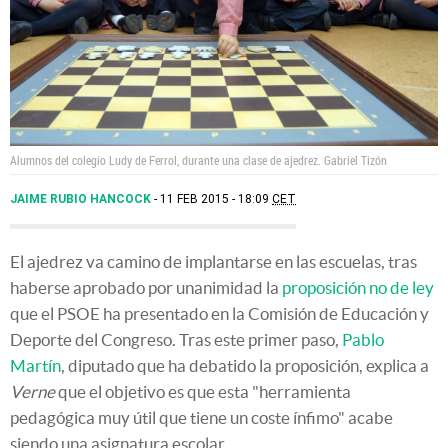
Alumnos del colegio Ludy de Ferrol, durante una clase de ajedrez.
Gabriel Tizón
JAIME RUBIO HANCOCK
11 FEB 2015 - 18:09
CET
El ajedrez va camino de implantarse en las escuelas, tras
haberse aprobado por unanimidad la
proposición no de ley
que el PSOE ha presentado en la Comisión de Educación y
Deporte del Congreso. Tras este primer paso,
Pablo
Martín
, diputado que ha debatido la proposición, explica a
Verne
que el objetivo es que esta "herramienta
pedagógica muy útil que tiene un coste ínfimo" acabe
siendo una asignatura escolar.