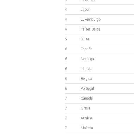
4
Japón
4
Luxemburgo
4
Países Bajos
5
Suiza
6
España
6
Noruega
6
Irlanda
6
Bélgica
6
Portugal
7
Canadá
7
Grecia
7
Austria
7
Malasia