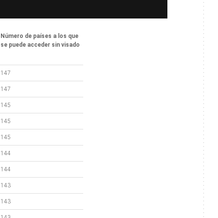
Número de países a los que
se puede acceder sin visado
147
147
145
145
145
144
144
143
143
143