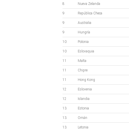
8
Nueva Zelanda
9
República Checa
9
Australia
9
Hungría
10
Polonia
10
Eslovaquia
11
Malta
11
Chipre
11
Hong Kong
12
Eslovenia
12
Islandia
13
Estonia
13
Omán
13
Letonia