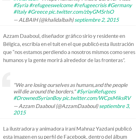
#Syria
#refugeeswelcome
#refugeecrisis
#Germany
#Italy
#Greece
pic.twitter.com/zbyGMSrIsO
— ALBAIH (@khalidalbaih)
septiembre 2, 2015
Azzam Daaboul, diseñador gráfico sirio y residente en
Bélgica, escribía en el tuit en el que publicó esta ilustración
que “nos estamos perdiendo a nosotros mismos como seres
humanos y la gente morirá alrededor de las fronteras”.
"We are losing ourselves as humans,and the people
will die around the borders."
#SyrianRefugees
#DrownedSyrianBoy
pic.twitter.com/WCpsMiksRV
— Azzam Daaboul (@AzzamDaaboul)
septiembre 3,
2015
La ilustradora y animadora iraní Mahnaz Yazdani publicó
esta imagen en su perfil de Facebook, dentro del álbum