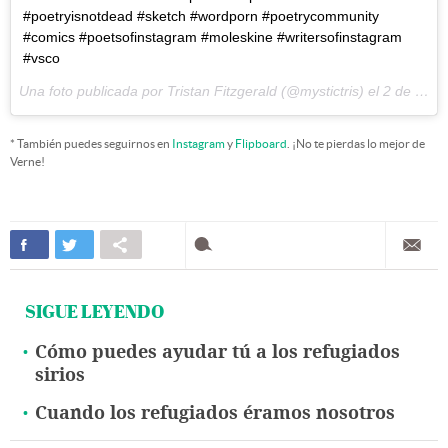
#poetryisnotdead #sketch #wordporn #poetrycommunity
#comics #poetsofinstagram #moleskine #writersofinstagram
#vsco
Una foto publicada por Tristan Fitzgerald (@mystictris) el
2 de Sep de 2015 a la(s) 9:48 PDT
* También puedes seguirnos en
Instagram
y
Flipboard
. ¡No te pierdas lo mejor de
Verne!
SIGUE LEYENDO
Cómo puedes ayudar tú a los refugiados
sirios
Cuando los refugiados éramos nosotros