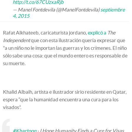
http://t.co/67CUzxaRjb
— Manel Fontdevila (@ManelFontdevila)
septiembre
4, 2015
Rafat Alkhateeb, caricaturista jordano,
explicó a
The
Independent
que con esta ilustración quería expresar que
"a un niño no le importan las guerras y los crímenes. El niño
sólo sabe una cosa: que el mundo entero es responsable de
su muerte.
Khalid Albaih, artista e ilustrador sirio residente en Qatar,
espera “que la humanidad encuentra una cura para los
visados”.
#Khartoon
- I Hope Humanity Finds a Cure for Visas