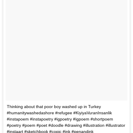
Thinking about that poor boy washed up in Turkey
#humanitywashedashore #refugee #KiyiyaVuranInsanlik
#instapoem #instapoetry #igpoetry #igpoem #shortpoem
#poetry #poem #poet #doodle #drawing #illustration #illustrator
#instaart #sketchbook #copic #ink #penandink