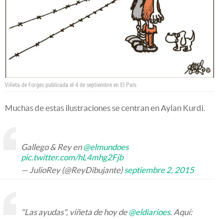
Viñeta de Forges publicada el 4 de septiembre en El País
Muchas de estas ilustraciones se centran en Aylan Kurdi.
Gallego & Rey en
@elmundoes
pic.twitter.com/hL4mhg2Fjb
— JulioRey (@ReyDibujante)
septiembre 2, 2015
"Las ayudas", viñeta de hoy de
@eldiarioes
. Aquí: