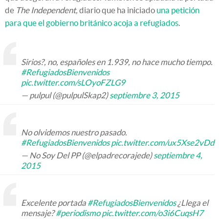
de
The Independent,
diario que ha iniciado
una petición
para que el gobierno británico acoja a refugiados
.
Sirios?, no, españoles en 1.939, no hace mucho tiempo.
#RefugiadosBienvenidos
pic.twitter.com/sLOyoFZLG9
— pulpul (@pulpulSkap2)
septiembre 3, 2015
No olvidemos nuestro pasado.
#RefugiadosBienvenidos
pic.twitter.com/ux5Xse2vDd
— No Soy Del PP (@elpadrecorajede)
septiembre 4,
2015
Excelente portada
#RefugiadosBienvenidos
¿Llega el
mensaje?
#periodismo
pic.twitter.com/o3i6CuqsH7