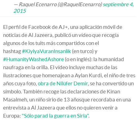
— Raquel Ecenarro (@RaquelEcenarro)
septiembre 4,
2015
El perfil de Facebook de AJ+, una aplicación móvil de
noticias de Al Jazeera, publicó un vídeo que recogía
algunos de los tuits más compartidos con el
hashtag
#KiyiyaVuranInsanlik
(en turco) y
#HumanityWashedAshore
(o en inglés): la humanidad
naufraga en la orilla. El vídeo incluye muchas de las
ilustraciones que homenajean a Aylan Kurdi, el niño de tres
años cuya foto,
obra de Nilüfer Demir
, se ha convertido un
símbolo. También recoge las declaraciones de Kinan
Masalmeh, un niño sirio de 13 añosque recordaba en una
entrevista a Al Jazeera que ellos no quieren venir a
Europa:
"Sólo parad la guerra en Siria"
.