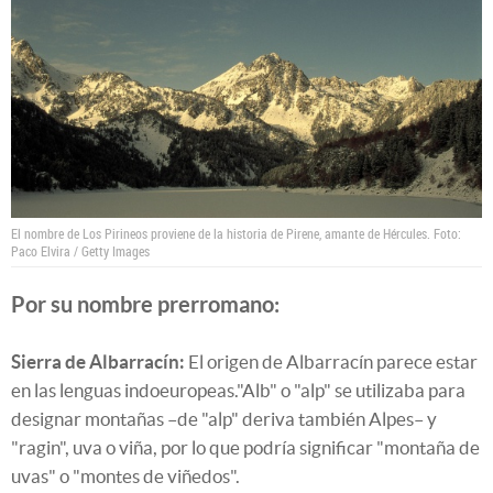
El nombre de Los Pirineos proviene de la historia de Pirene, amante de Hércules. Foto:
Paco Elvira / Getty Images
Por su nombre prerromano:
Sierra de Albarracín:
El origen de Albarracín parece estar
en las lenguas indoeuropeas."Alb" o "alp" se utilizaba para
designar montañas –de "alp" deriva también Alpes– y
"ragin", uva o viña, por lo que podría significar "montaña de
uvas" o "montes de viñedos".