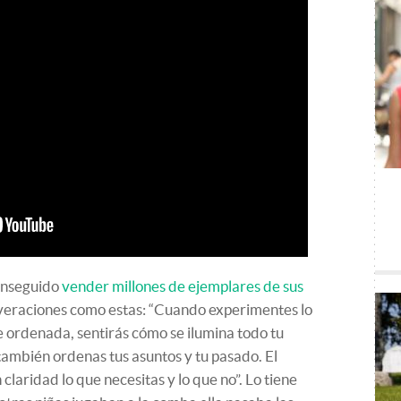
conseguido
vender millones de ejemplares de sus
veraciones como estas: “Cuando experimentes lo
 ordenada, sentirás cómo se ilumina todo tu
también ordenas tus asuntos y tu pasado. El
claridad lo que necesitas y lo que no”. Lo tiene