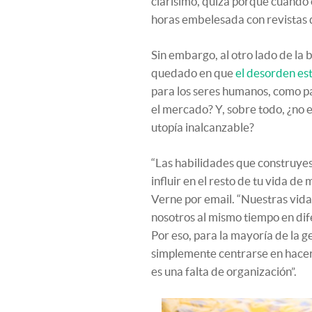
clarísimo, quizá porque cuando 
horas embelesada con revistas 
Sin embargo, al otro lado de la
quedado en que
el desorden est
para los seres humanos, como pa
el mercado? Y, sobre todo, ¿no es
utopía inalcanzable?
“Las habilidades que construye
influir en el resto de tu vida d
Verne por email. “Nuestras vid
nosotros al mismo tiempo en dif
Por eso, para la mayoría de la g
simplemente centrarse en hacer 
es una falta de organización”.