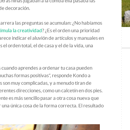
otras niñas jugaban a la comba ella pasaba las
de decoración.
 barrera las preguntas se acumulan: ¿No habíamos
imula la creatividad
? ¿Es el orden una prioridad
rece indicar el aluvión de artículos y manuales en
 el orden total, el de casa y el de la vida, una
s cuando aprendes a ordenar tu casa pueden
e muchas formas positivas”, responde Kondo a
as son muy complicadas, y a menudo tiran de
erentes direcciones, como un calcetín en dos pies.
ente es más sencillo pasar a otra cosa nueva que
una única cosa de la forma correcta. El resultado