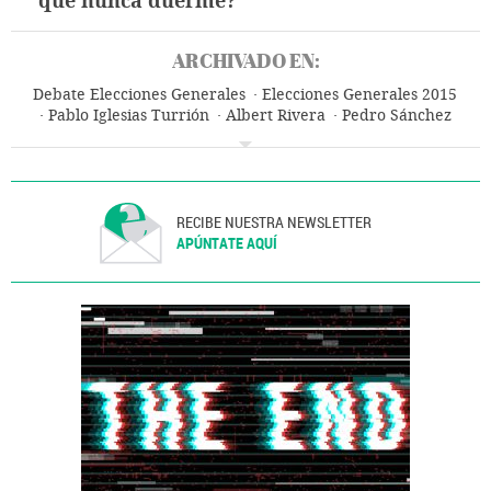
que nunca duerme?
ARCHIVADO EN:
Debate Elecciones Generales
Elecciones Generales 2015
Pablo Iglesias Turrión
Albert Rivera
Pedro Sánchez
Mariano Rajoy
Debate electoral
Ciudadanos
Elecciones Generales
Elecciones
Partidos políticos
España
Política
RECIBE NUESTRA NEWSLETTER
APÚNTATE AQUÍ