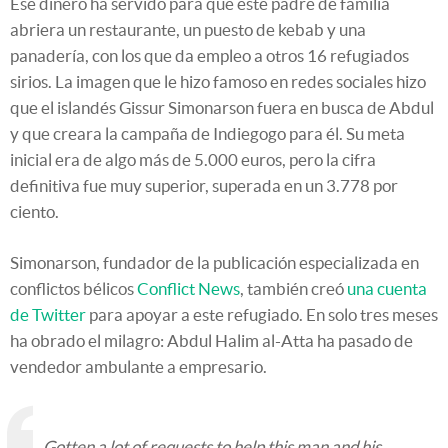
Ese dinero ha servido para que este padre de familia
abriera un restaurante, un puesto de kebab y una
panadería, con los que da empleo a otros 16 refugiados
sirios. La imagen que le hizo famoso en redes sociales hizo
que el islandés Gissur Simonarson fuera en busca de Abdul
y que creara la campaña de Indiegogo para él. Su meta
inicial era de algo más de 5.000 euros, pero la cifra
definitiva fue muy superior, superada en un 3.778 por
ciento.
Simonarson, fundador de la publicación especializada en
conflictos bélicos
Conflict News
, también creó
una cuenta
de Twitter
para apoyar a este refugiado. En solo tres meses
ha obrado el milagro: Abdul Halim al-Atta ha pasado de
vendedor ambulante a empresario.
Gotten a lot of requests to help this man and his