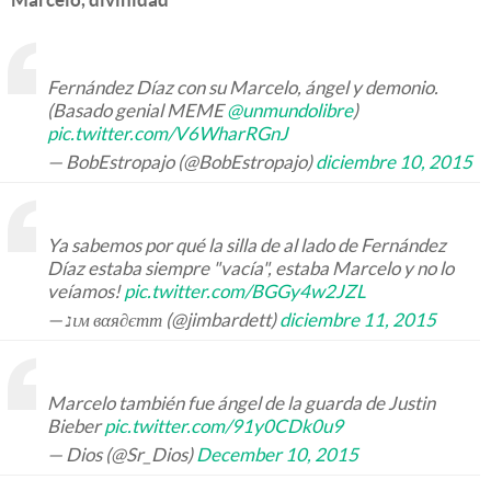
Fernández Díaz con su Marcelo, ángel y demonio.
(Basado genial MEME
@unmundolibre
)
pic.twitter.com/V6WharRGnJ
— BobEstropajo (@BobEstropajo)
diciembre 10, 2015
Ya sabemos por qué la silla de al lado de Fernández
Díaz estaba siempre "vacía", estaba Marcelo y no lo
veíamos!
pic.twitter.com/BGGy4w2JZL
— נιм вαя∂єтт (@jimbardett)
diciembre 11, 2015
Marcelo también fue ángel de la guarda de Justin
Bieber
pic.twitter.com/91y0CDk0u9
— Dios (@Sr_Dios)
December 10, 2015