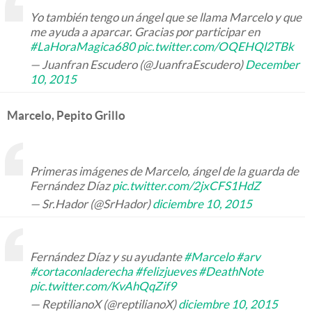
Yo también tengo un ángel que se llama Marcelo y que
me ayuda a aparcar. Gracias por participar en
#LaHoraMagica680
pic.twitter.com/OQEHQl2TBk
— Juanfran Escudero (@JuanfraEscudero)
December
10, 2015
Marcelo, Pepito Grillo
Primeras imágenes de Marcelo, ángel de la guarda de
Fernández Díaz
pic.twitter.com/2jxCFS1HdZ
— Sr.Hador (@SrHador)
diciembre 10, 2015
Fernández Díaz y su ayudante
#Marcelo
#arv
#cortaconladerecha
#felizjueves
#DeathNote
pic.twitter.com/KvAhQqZif9
— ReptilianoX (@reptilianoX)
diciembre 10, 2015