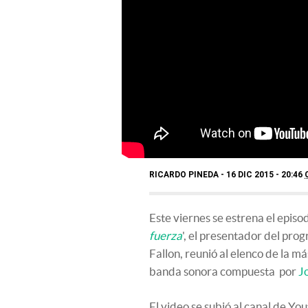
RICARDO PINEDA
16 DIC 2015 - 20:46
Este viernes se estrena el episod
fuerza
', el presentador del pr
Fallon, reunió al elenco de la má
banda sonora compuesta por
J
El video se subió al canal de Y