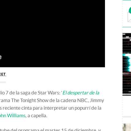
CET
io 7 de la saga de Star Wars: '
El despertar de la
ograma The Tonight Show de la cadena NBC, Jimmy
s reciente cinta para interpretar un popurrí de la
ohn Williams
, a capella.
outube del programa el martes 15 de diciembre, y