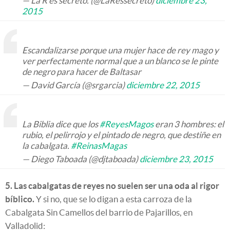
— La R es secreto. (@LaRessecreto)
diciembre 23,
2015
Escandalizarse porque una mujer hace de rey mago y
ver perfectamente normal que a un blanco se le pinte
de negro para hacer de Baltasar
— David García (@srgarcia)
diciembre 22, 2015
La Biblia dice que los
#ReyesMagos
eran 3 hombres: el
rubio, el pelirrojo y el pintado de negro, que destiñe en
la cabalgata.
#ReinasMagas
— Diego Taboada (@djtaboada)
diciembre 23, 2015
5. Las cabalgatas de reyes no suelen ser una oda al rigor
bíblico.
Y si no, que se lo digan a esta carroza de la
Cabalgata Sin Camellos del barrio de Pajarillos, en
Valladolid: