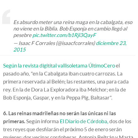
Es absurdo meter una reina maga en la cabalgata, eso
no viene en la Biblia. Bob Esponja en cambio llegó al
pesebre
pic.twitter.com/b1Rjl3QayF
— Isaac F Corrales (@isaacfcorrales)
diciembre 23,
2015
Según la revista digitital vallisoletama ÚltimoCero
el
pasado año, "en la Cabalgata iban cuatro carrozas. La
primera reservada al Belén; las restantes, una para cada
rey. En la de Dora La Exploradora iba Melchor; en la de
Bob Esponja, Gaspar, y en la Peppa Pig, Baltasar".
6. Las reinas madrileñas no serán las únicas ni las
primeras.
Según informa
El Diario de Córdoba,
dos de los
tres reyes que desfilarán el próximo 5 de enero serán
mujeres: dos vecinas cordobesas, Antonia Beltrán y Marta