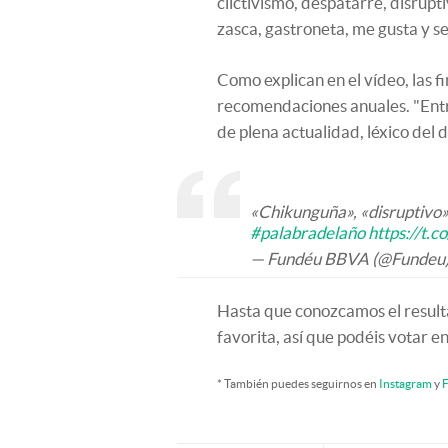
clictivismo, despatarre, disrupt
zasca, gastroneta, me gusta y s
Como explican en el vídeo, las f
recomendaciones anuales. "Entr
de plena actualidad, léxico del d
«Chikunguña», «disruptivo»,
#palabradelaño
https://t
— Fundéu BBVA (@Fundeu
Hasta que conozcamos el result
favorita, así que podéis votar e
* También puedes seguirnos en
Instagram
y
F