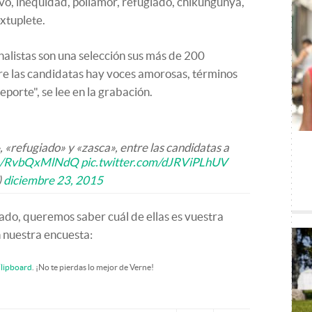
ivo, inequidad, poliamor, refugiado, chikungunya,
extuplete.
inalistas son una selección sus más de 200
e las candidatas hay voces amorosas, términos
eporte", se lee en la grabación.
 «refugiado» y «zasca», entre las candidatas a
.co/RvbQxMlNdQ
pic.twitter.com/dJRViPLhUV
)
diciembre 23, 2015
ado, queremos saber cuál de ellas es vuestra
n nuestra encuesta:
lipboard
. ¡No te pierdas lo mejor de Verne!