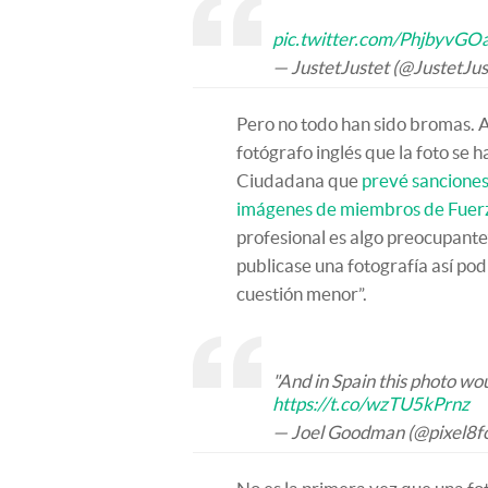
pic.twitter.com/PhjbyvGOa
— JustetJustet (@JustetJus
Pero no todo han sido bromas. A
fotógrafo inglés que la foto se
Ciudadana que
prevé sanciones
imágenes de miembros de Fuerz
profesional es algo preocupante
publicase una fotografía así po
cuestión menor”.
"And in Spain this photo wou
https://t.co/wzTU5kPrnz
— Joel Goodman (@pixel8f