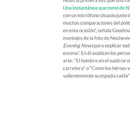
No es la primera vez que una fo
Una instantánea que tomó de N
con un micrófono situado justo d
muchas comparaciones del políti
en esta ocasión”, señala Goodman
montajes de la foto de Nochevie
Evening News
para explicar tod
escena". En él analizan los pers
arte: "El hombre en el suelo se si
carretera" o "Como los héroes 
valientemente su espada caída" (