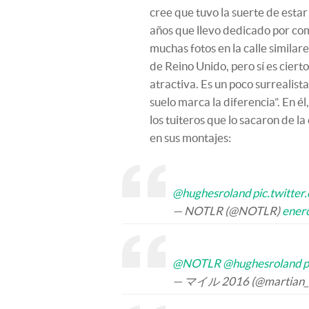
cree que tuvo la suerte de estar
años que llevo dedicado por comp
muchas fotos en la calle similare
de Reino Unido, pero sí es cier
atractiva. Es un poco surrealista
suelo marca la diferencia”. En 
los tuiteros que lo sacaron de l
en sus montajes:
@hughesroland
pic.twitt
— NOTLR (@NOTLR)
ener
@NOTLR
@hughesroland
p
— マイル 2016 (@martian