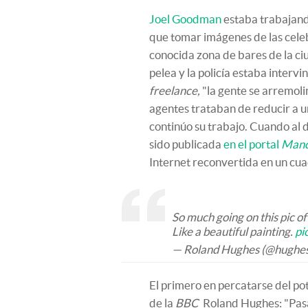
Joel Goodman
estaba trabajand
que tomar imágenes de las celeb
conocida zona de bares de la ci
pelea y la policía estaba interv
freelance,
"la gente se arremoli
agentes trataban de reducir a u
continúo su trabajo. Cuando al d
sido publicada
en el portal
Manc
Internet reconvertida en un cua
So much going on this pic 
Like a beautiful painting.
pi
— Roland Hughes (@hughe
El primero en percatarse del pote
de la
BBC
Roland Hughes: "Pasa