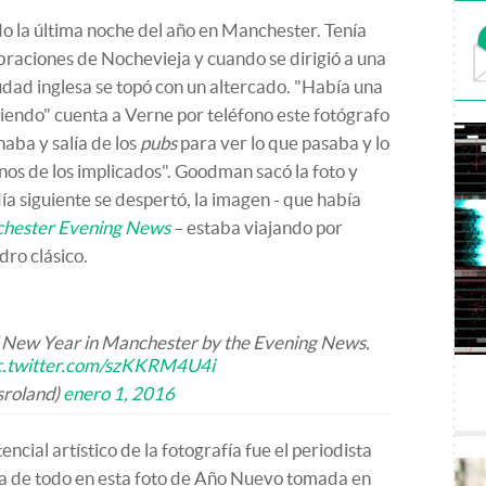
o la última noche del año en Manchester. Tenía
raciones de Nochevieja y cuando se dirigió a una
udad inglesa se topó con un altercado. "Había una
iniendo" cuenta a Verne por teléfono este fotógrafo
naba y salía de los
pubs
para ver lo que pasaba y lo
nos de los implicados". Goodman sacó la foto y
ía siguiente se despertó, la imagen - que había
hester Evening News
– estaba viajando por
dro clásico.
of New Year in Manchester by the Evening News.
c.twitter.com/szKKRM4U4i
sroland)
enero 1, 2016
ncial artístico de la fotografía fue el periodista
 de todo en esta foto de Año Nuevo tomada en