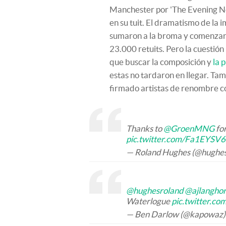
Manchester por 'The Evening N
en su tuit. El dramatismo de la 
sumaron a la broma y comenzaro
23.000 retuits. Pero la cuestión
que buscar la composición y
la 
estas no tardaron en llegar. Ta
firmado artistas de renombre 
Thanks to
@GroenMNG
for
pic.twitter.com/Fa1EYSV6
— Roland Hughes (@hughe
@hughesroland
@ajlangho
Waterlogue
pic.twitter.
— Ben Darlow (@kapowaz