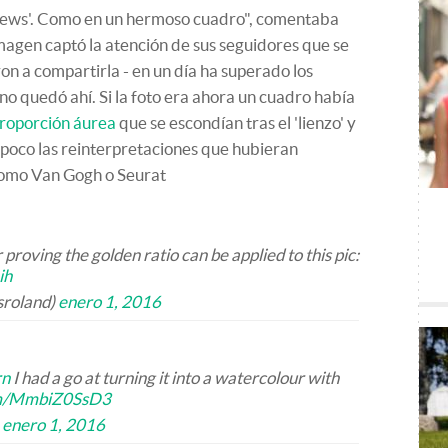
ews'. Como en un hermoso cuadro", comentaba
imagen captó la atención de sus seguidores que se
n a compartirla - en un día ha superado los
 no quedó ahí. Si la foto era ahora un cuadro había
proporción áurea
que se escondían tras el 'lienzo' y
mpoco las reinterpretaciones que hubieran
como Van Gogh o Seurat
 proving the golden ratio can be applied to this pic:
ih
sroland)
enero 1, 2016
rn
I had a go at turning it into a watercolour with
com/MmbiZ0SsD3
)
enero 1, 2016