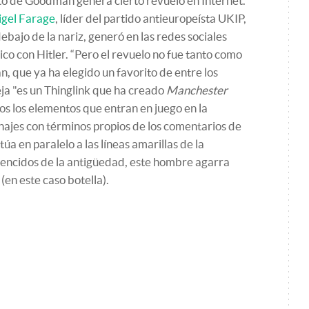
to de Goodman genera cierto revuelo en Internet.
igel Farage
, líder del partido antieuropeísta UKIP,
ebajo de la nariz, generó en las redes sociales
co con Hitler. “Pero el revuelo no fue tanto como
, que ya ha elegido un favorito de entre los
ja "es un Thinglink que ha creado
Manchester
os los elementos que entran en juego en la
onajes con términos propios de los comentarios de
túa en paralelo a las líneas amarillas de la
vencidos de la antigüedad, este hombre agarra
en este caso botella).