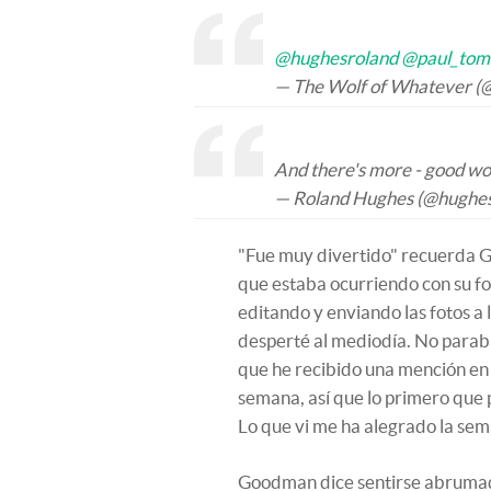
@hughesroland
@paul_tom
— The Wolf of Whatever (
And there's more - good w
— Roland Hughes (@hughe
"Fue muy divertido" recuerda 
que estaba ocurriendo con su fo
editando y enviando las fotos a 
desperté al mediodía. No paraba
que he recibido una mención en 
semana, así que lo primero que 
Lo que vi me ha alegrado la sem
Goodman dice sentirse abrumado